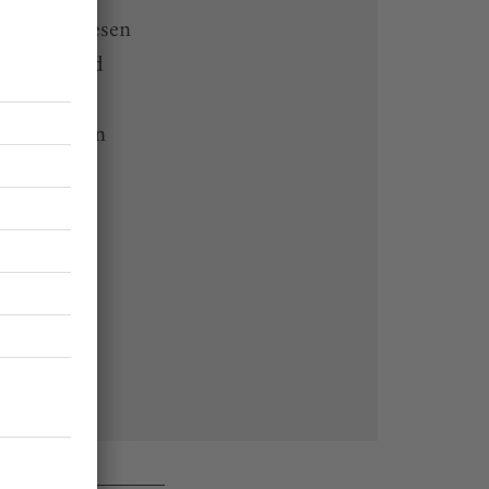
el online lesen
lt-App und
 Endgeräten
rchiv von
 des Abos