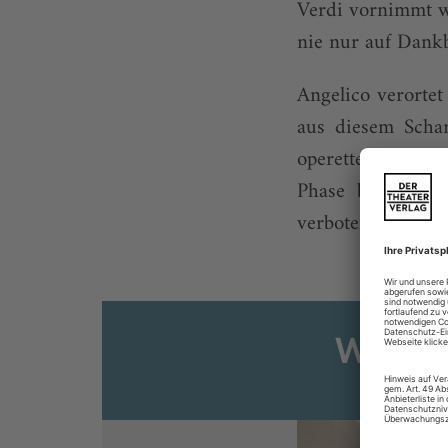
Verdi vornimmt wi
nie nur auf Dankb
Angelico verortet
aus diesem Schar
operettenhafte Fl
Phase bis hin 
verbotenen Liebha
Weiter
Sie