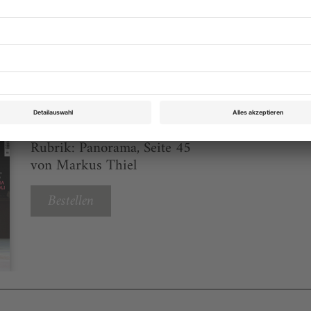
eichnis
Opernwelt April 2017
Rubrik: Panorama, Seite 45
von Markus Thiel
Bestellen