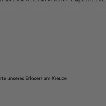
ts fast schon wieder als wunderbar imaginieren möcht
rte unseres Erlösers am Kreuze