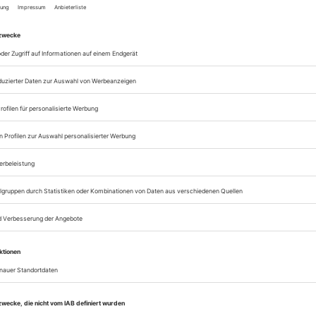
Alle Opernwelt-Artik
Zugang zur Opernwe
zum ePaper
Lesegenuss auf allen
Zugang zum Onlinea
Opernwelt
Sie können alle Vorteile
sofort nutzen
Digital-Abo testen