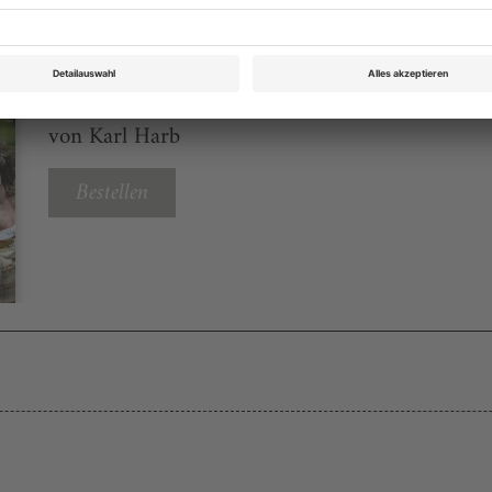
Opernwelt März 2020
Rubrik: Panorama, Seite 51
von Karl Harb
Bestellen