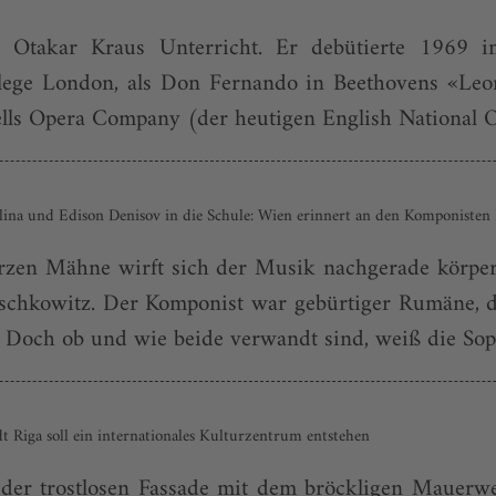
takar Kraus Unterricht. Er debütierte 1969 im
lege London, als Don Fernando in Beethovens «Leon
ells Opera Company (der heutigen English National Op
ulina und Edison Denisov in die Schule: Wien erinnert an den Komponisten
arzen Mähne wirft sich der Musik nachgerade körperl
schkowitz. Der Komponist war gebürtiger Rumäne, d
. Doch ob und wie beide verwandt sind, weiß die Sopra
t Riga soll ein internationales Kulturzentrum entstehen
der trostlosen Fassade mit dem bröckligen Mauerw