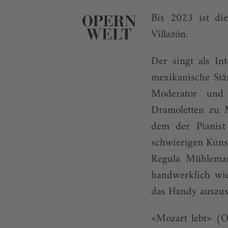
Bis 2023 ist di
Villazón.
Der singt als In
mexikanische Stän
Moderator und G
Dramoletten zu M
dem der Pianist
schwierigen Kunst
Regula Mühlemann
handwerklich wie 
das Handy auszusc
«Mozart lebt» (O-