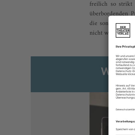
freilich so stri
überbordenden Pr
die sonstige Musi
nicht wirklich vo
Weiter
Sie