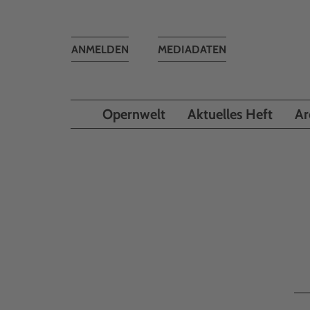
Toggle
ANMELDEN
MEDIADATEN
navigation
Opernwelt
Aktuelles Heft
Ar