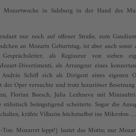
e Mozartwoche in Salzburg in der Hand des Mult
tendant nur noch auf offener Straße, zum Gaudiu
dchen an Mozarts Geburtstag, ist aber auch sonst a
esprächsleiter, als Regisseur von sieben eig
ozart-Divertimenti, als Arrangeur eines konzertan
 András Schiff sich als Dirigent eines eigenen O
 der Oper versuchte und trotz luxuriöser Besetzung
, Florian Boesch, Julia Lezhneva mit Miniauftrit
stilistisch beängstigend scheiterte. Sogar die Ansa
halten, krähte Villazón höchstselbst ins Mikrofon …
Ton: Mozarrrt leppt!) lautet das Motto; nur Mozart