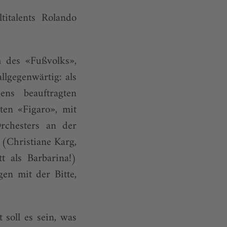
italents Rolando
m des «Fußvolks»,
llgegenwärtig: als
ens beauftragten
ten «Figaro», mit
rchesters an der
 (Christiane Karg,
t als Barbarina!)
gen mit der Bitte,
 soll es sein, was