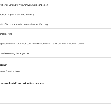
Lesegenuss auf allen
Zugang zum Onlinea
Opernwelt
Sie können alle Vorteile
sofort nutzen
Digital-Abo testen
eichnis