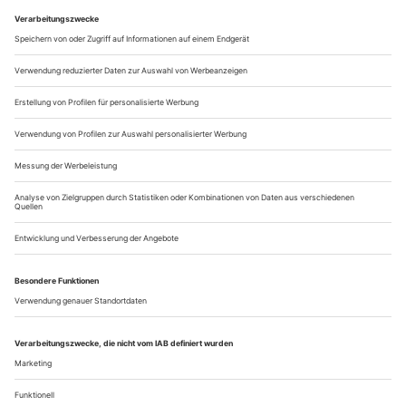
wie ein Perpetuum mobile, das zuweilen über die eigenen
Beine zu stolpern droht. Für den Dirigenten und sein
Orchester eine überaus heikle Angelegenheit. Wie heikel, war
bei der...
Blutige Kolonialgeschichte
Ersan Mondtag verlegt Franz Schrekers «Schmied von Gent» an der
Opera Vlaanderen in den von Belgien ausgeplünderten Kongo; der
neue Musikchef Alejo Pérez entlockt den klanglichen Mixturen
maximale Transparenz
Warum Franz Schrekers letzte Oper eines Tages den Weg auf
den Spielplan belgischer Bühnen finden musste, erklärt schon
der Titel: «Der Schmied von Gent». Die Opera Vlaanderen
hat das Werk jetzt an ihren Spielstätten in Antwerpen und
Gent herausgebracht – mit einem drastischen Bezug auf ein
dunkles Kapitel der Geschichte Belgiens. Freilich schwimmt
die flämische...