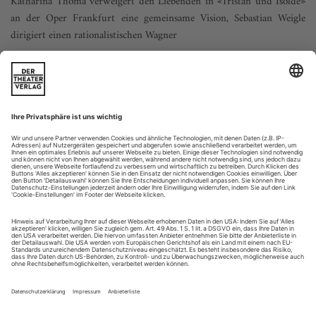
Katharina Thoma verweigert den Liebenden in «Tristan und Isolde»
an der Oper Frankfurt eine gemeinsame Vision, Sebastian Weigle
dirigiert einen rationalistischen Wagner
Insel der Glückseligen? Das Bild, das wir zu Beginn des
dritten Aufzugs sehen, verheißt diesbezüglich wenig Gutes.
Johannes Leiackers karge, von Olaf Winter raffiniert
ausgeleuchtete Schwarzweiß-Bühne definiert Kareols Küste
vielmehr als Ort einsamen Sterbens, als Gegenentwurf zu
einer irgendwie gearteten positiven Utopie. Zerborstene
Bruchstücke jener riesigen...
Lauter Gelangweilte
Verdi: Falstaff
HAMBURG | STAATSOPER
Fangen wir mit der Musik an. Ein Wunder an rhythmischer
Energie ist Verdis letzte Oper, ein Drehkreisel, der ohne
Unterlass durch die Welt hüpft, von einer Ecke zur nächsten,