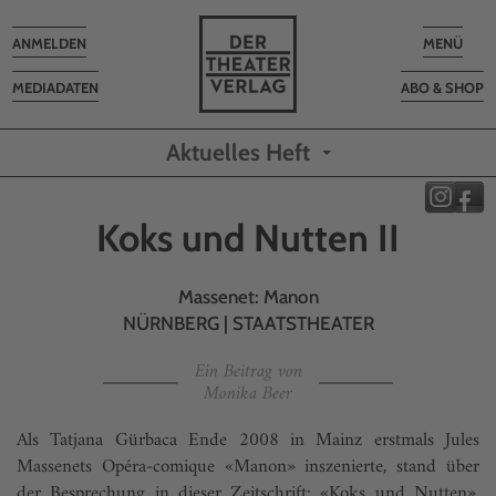
Toggle
Toggle
ANMELDEN
MENÜ
navigation
navigatio
MEDIADATEN
ABO & SHOP
Aktuelles Heft
Koks und Nutten II
Massenet: Manon
NÜRNBERG | STAATSTHEATER
Ein Beitrag von
Monika Beer
Als Tatjana Gürbaca Ende 2008 in Mainz erstmals Jules
Massenets Opéra-comique «Manon» inszenierte, stand über
der Besprechung in dieser Zeitschrift: «Koks und Nutten».