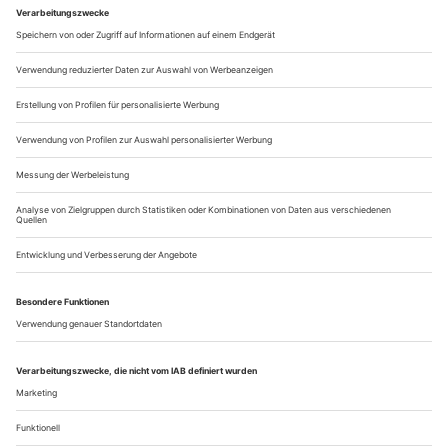
sank und Mazura in der eiseskalten Ostsee trieb, hatte er das
Glück, mit einem Kameraden ein aus Rettungsringen
gebildetes Floß zu...
Spiegel des Grauens
Das Theater an der Wien bringt Strauss’ «Salome» heraus – in der
neuen Orchesterfassung von Eberhard Kloke, in Szene gesetzt von
Nikolaus Habjan, dirigiert von Leo Hussain, mit einer entfesselten
Marlis Petersen in der Titelrolle
Irgendwann an diesem Abend durchfliegt einen der Gedanke
an Beethovens «Eroica». Und die Frage, wie viele Musiker
wirklich nötig sind, um dieses symphonische Schlüsselwerk
angemessen zu interpretieren. Während heute bis zu 80
Musiker auf dem Konzertpodium sitzen, waren es bei der
Uraufführung der Symphonie anno 1803 im Palais des
Fürsten Lobkowitz gerade einmal...