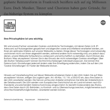
geplante Rentenreform in Frankreich beziffern sich auf zig Millionen
Euro. Doch Musiker, Tänzer und Choristen haben gute Gründe, für
das bisherige System zu kämpfen
Was, wenn die Pariser Nationaloper zahlungsunfähig wird?
Seit Ende letzten Jahres steuert der Riesentanker geradlinig
auf diese Klippe zu. Zwischen dem Beginn des landesweiten
Streiks gegen Frankreichs Rentenreform am 5. Dezember
2019 und Ende Januar wurden 76 Vorstellungen abgesagt.
Allein im Dezember bezifferten sich die Verluste auf 14
Millionen Euro. Ob – und...
Wagner denken, Verdi singen
Ein Sänger-Schauspieler aus Überzeugung: Zum Tod des Basses Franz
Mazura
Franz Mazura liebte das Leben, und das Leben liebte ihn. Als
das vor Gdingen auf Reede liegende U-Boot-Begleitschiff, auf
dem der Matrose Wache schob, im Dezember 1944 von
einem Torpedo getroffen wurde, innerhalb von acht Minuten