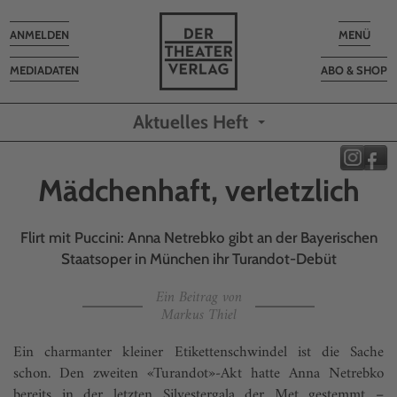
Toggle
Toggle
ANMELDEN
MENÜ
navigation
navigatio
MEDIADATEN
ABO & SHOP
Aktuelles Heft
Mädchenhaft, verletzlich
Flirt mit Puccini: Anna Netrebko gibt an der Bayerischen
Staatsoper in München ihr Turandot-Debüt
Ein Beitrag von
Markus Thiel
Ein charmanter kleiner Etikettenschwindel ist die Sache
schon. Den zweiten «Turandot»-Akt hatte Anna Netrebko
bereits in der letzten Silvestergala der Met gestemmt –