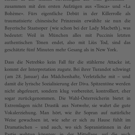
zusammen mit den ersten Aufzügen aus «Tosca» und «La
Bohème». Fürs eigentliche Debüt in der Killerrolle als
traumatisierte chinesische Prinzessin erwählte sie nun die
Bayerische Staatsoper (wie schon bei der Lady Macbeth), was
bedeutet: Weil in München alles mit Puccinis letzten
authentischen Tönen endet, also mit Liùs Tod, sind das
geschätzte fünf Minuten mehr Gesang als in New York.
Dass die Netrebko kein Fall für die stählerne Attacke ist,
kommt der Interpretation zugute. Bei ihrer Turandot schwingt
(am 28. Januar) das Mädchenhafte, Verletzliche mit – und
damit die lyrische Sozialisierung der Diva. Spitzentöne werden
nicht abgefeuert, sondern klug vorbereitet, kontrolliert, eher
sogar zurückgenommen. Die Wahl-Österreicherin bietet in
Extremlagen nicht Drastik aus Notwehr, sie wahrt die gute
Vokalerziehung. Man hört, wie ihr Sopran auf natürliche
Weise gewachsen ist, wie sehr er sich zu Hause fühlt im
Dramatischen – und auch, wo sich Sopranistinnen in der
Partie wehtun könnten: in der Mittellage, auf die auch