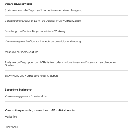
Phänomen und Symbol der Moderne ist: Menschen werden
anonymisiert, gequält, getötet oder für ihr Leben traumatisiert.
Umberto Giordanos «Siberia» ist dafür ein eher
konventionelles, der Schlussakt von...
Zukunftsforschung
Hans-Jürgen Drescher, der neue Chef der Bayerischen
Theaterakademie, setzt auf Interdisziplinäres. Auf der Bühne gab es
erst mal wieder eine Rarität: Martín y Solers «L’arbore di Diana»
Streng abgezäunt sind die drei Biotope, und in allen wird
reich geerntet. Hier die Bayerische Staatsoper mit ihren
kulinarischen Stückbefragungen und dem weltklassigen
musikalischen Niveau, dort das Gärtnerplatztheater,
Münchens klingende Volksbühne – und dann gibt es noch
die Bayerische Theaterakademie, die regelmäßig mit ihren
Ausgrabungen Neugier weckt. Etwa mit...