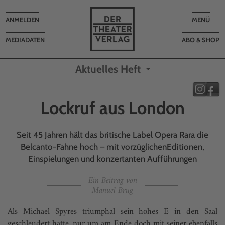
Toggle
Toggle
ANMELDEN
MENÜ
navigation
navigatio
MEDIADATEN
ABO & SHOP
Aktuelles Heft
Lockruf aus London
Seit 45 Jahren hält das britische Label Opera Rara die
Belcanto-Fahne hoch – mit vorzüglichenEditionen,
Einspielungen und konzertanten Aufführungen
Ein Beitrag von
Manuel Brug
Als Michael Spyres triumphal sein hohes E in den Saal
geschleudert hatte, nur um am Ende doch mit seiner ebenfalls