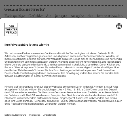
Gesamtkunstwerk?
Zwiespältige Gefühle: die jüngste Ausgabe der Internationalen
Händel-Festspiele in Karlsruhe
Händel ist heute weltweit der populärste, meistgespielte
Opernkomponist vor Mozart. Das zeigt sich Jahr für Jahr auch
am enormen Publikumszuspruch bei den Internationalen
Händel-Festspielen in Karlsruhe, die im 38. Jahr ihres
Bestehens alle Verkaufsrekorde brachen. Die badische
Metropole ist damit neben Göttingen und Halle zum dritten
Zentrum der deutschen...
Auf schmalem Grat
Frankfurt wagt eine Neuproduktion der Auschwitz-Oper «Die
Passagierin» von Mieczyslaw Weinberg
Gefängnisszenen kennt die Oper seit ihren barocken
Anfängen, während das Straflager – allen im Totalitarismus
angesiedelten «Fidelio»-Inszenierungen zum Trotz – ein