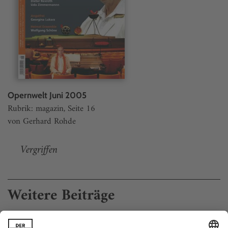
Opernwelt Juni 2005
Rubrik: magazin, Seite 16
von Gerhard Rohde
Vergriffen
Weitere Beiträge
Die Kinder des Orpheus