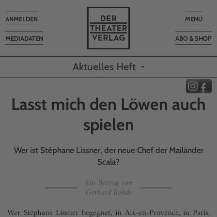
Toggle
Toggle
ANMELDEN
MENÜ
navigation
navigatio
MEDIADATEN
ABO & SHOP
Aktuelles Heft
Lasst mich den Löwen auch
spielen
Wer ist Stéphane Lissner, der neue Chef der Mailänder
Scala?
Ein Beitrag von
Gerhard Rohde
Wer Stéphane Lissner begegnet, in Aix-en-Provence, in Paris,