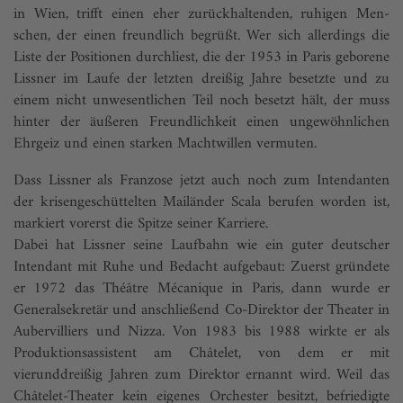
in Wien, trifft ­einen eher zurückhaltenden, ruhigen Men­
schen, der einen freundlich begrüßt. Wer sich allerdings die
Liste der Positionen durchliest, die der 1953 in Paris geborene
Lissner im Laufe der letzten dreißig Jahre besetzte und zu
einem nicht unwesentlichen Teil noch besetzt hält, der muss
hinter der äußeren Freundlichkeit einen ungewöhnlichen
Ehrgeiz und einen starken Machtwillen vermuten.
Dass Lissner als Franzose jetzt auch noch zum Intendanten
der krisengeschüttelten Mailänder Scala berufen worden ist,
markiert vorerst die Spitze seiner Karriere.
Dabei hat Lissner seine Laufbahn wie ein gu­ter deutscher
Intendant mit Ruhe und Bedacht aufgebaut: Zuerst gründete
er 1972 das Théâtre Mécanique in Paris, dann wurde er
Generalsekretär und an­schließend Co-Direktor der Theater in
Aubervilliers und Niz­za. Von 1983 bis 1988 wirkte er als
Produktionsassistent am Châtelet, von dem er mit
vierunddreißig Jahren zum Direktor ernannt wird. Weil das
Châtelet-Theater kein eigenes Orchester besitzt, befriedigte