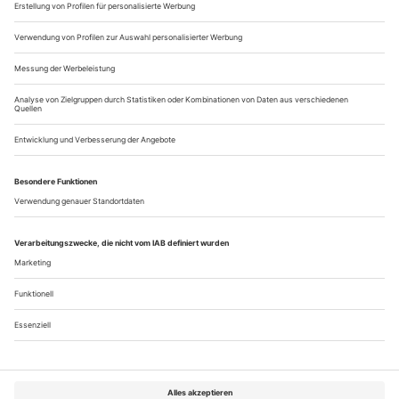
gegeben, sollte dieses...
Fader Fang
Aus La Fenice kommen kreuzbrave «Perlenfischer», die mit der ­
Konkurrenz nicht mithalten können
Um es gleich zu sagen: In die diskografische Bestenliste
werden diese «Pêcheurs de Perles» es kaum schaffen.
Allenfalls einen Mittelplatz können wir ihnen zumessen. Wer
nach Lichtblicken sucht, wird sich an Annick Massis halten
müssen, die in diesem Mitschnitt vom April 2004 aus dem
Teatro La Fenice die Rolle der Léïla verkörperte – zum
wiederholten Male, denn...
Über uns
Kontakt
Kritikerumfrage
Newsletter
Mediadaten
Datenschutz
Impressum
AGB
Vertrag widerrufen
Cookie-Einstellungen
Abo kündigen