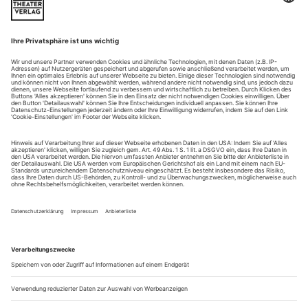
Anna Viebrock und Johannes Harneit bringen an der Staatsoper
Hannover die große Oper «iOPAL» von Hans-Joachim Hespos heraus
Wäre Robert Musil Zeuge dieses in vielerlei Hinsicht
aufschlussreichen Abends geworden, er hätte vermutlich ein
verschmitztes Lächeln aufgesetzt. Wieder einmal waren sich
hier jene zwei Wesenheiten (oder auch: Denk- und
Existenzmodelle) begegnet, die Musil in seinem
unvollendeten Roman «Der Mann ohne Eigenschaften» so
kongenial hatte aufeinander stoßen lassen: der...
Der Schurke als Tenor
Venedig, Donizetti: Pia de’ Tolomei
Nach Donizettis Dogendrama «Marin Faliero», das vor zwei
Jahren im venezianischen «Teatro Malibran» zu neuem Leben
erweckt wurde, hat sich das «Teatro La Fenice» nun der
ebenfalls halbvergessenen «Pia de‘ Tolomei» angenommen –
eine weitere Trouvaille. Im Jahr 1836 bei Donizetti und dem
neapolitanischen Routinelibrettisten Cammarano in Auftrag