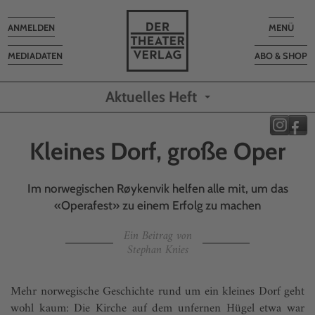
Toggle
Toggle
ANMELDEN
MENÜ
navigation
navigatio
MEDIADATEN
ABO & SHOP
Aktuelles Heft
Kleines Dorf, große Oper
Im norwegischen Røykenvik helfen alle mit, um das
«Operafest» zu einem Erfolg zu machen
Ein Beitrag von
Stephan Knies
Mehr norwegische Geschichte rund um ein kleines Dorf geht
wohl kaum: Die Kirche auf dem unfernen Hügel etwa war