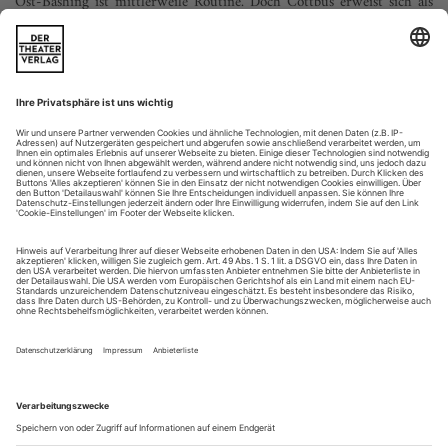
Ost-Bashing ist mittlerweile Routine. Doch Cottbus erweist sich als
Stadt mit Perspektiven – und das traditionsreiche Staatstheater als
Ort starker Identifikation
Hier hat die Jugend das Wort. Das muss jedem auffallen, der
am Bahnhof aus dem Zug steigt und den Ausgang Richtung
Zentrum nimmt. Auf einer bunten, großformatigen Werbetafel
im Fußgängertunnel, gestaltet im Comic-Art-Stil, lässt Gregor
aus der 4. Klasse wissen: «Mein Lieblingsort in Cottbus ist das
Energie-Stadion. Es ist wie ein Hexenkessel, in dem es
blubbert,...
Zerfetzt
Mozart: Così fan tutte am Musiktheater im Revier Gelsenkirchen
Mozarts «Così fan tutte» ist eine der wenigen Opern, die man
eigentlich nicht verfehlen kann, weil die szenische
Dramaturgie von Lorenzo Da Pontes genialem Libretto in
jedem Setting, ob konkret verortet oder abstrakt, funktioniert.
Die Wette auf die Frauentreue, die Don Alfonso inszeniert,