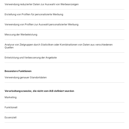
gleitet dem misogynen Zyniker schnell aus der Hand, aus
Spiel wird Ernst....
Eigentum ist Diebstahl
Das Théâtre des Champs-Elysées in Paris zeigt Antonio Vivaldis
«L’Olimpiade» in Starbesetzung, das Teatro La Fenice in Venedig sein
Pasticcio «Bajazet» grell modernisiert
Die beiden Vivaldi-Opern, die im Juni in Venedig und Paris
aufgeführt wurden, spiegeln in ihren Inszenierungen zwei
ganz unterschiedliche Arten, wie Barockoper heute gezeigt
werden kann: modernisiert oder eher klassisch. Welcher
Ansatz trifft besser? Antonio Vivaldi jedenfalls schrieb
seine
Dramme in musica
mit einer gewissen Lässigkeit. Es war
nicht ungewöhnlich,...
Über uns
Kontakt
Kritikerumfrage
Newsletter
Mediadaten
Datenschutz
Impressum
AGB
Vertrag widerrufen
Cookie-Einstellungen
Abo kündigen