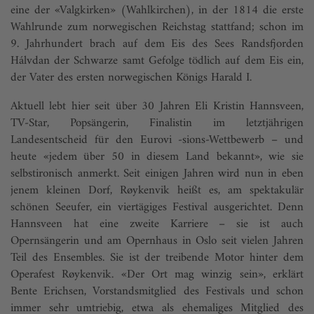
eine der «Valgkirken» (Wahlkirchen), in der 1814 die erste
Wahlrunde zum norwegischen Reichstag stattfand; schon im
9. Jahrhundert brach auf dem Eis des Sees Randsfjorden
Hálvdan der Schwarze samt Gefolge tödlich auf dem Eis ein,
der Vater des ersten norwegischen Königs Harald I.
Aktuell lebt hier seit über 30 Jahren Eli Kristin Hannsveen,
TV-Star, Popsängerin, Finalistin im letztjährigen
Landesentscheid für den Eurovi -sions-Wettbewerb – und
heute «jedem über 50 in diesem Land bekannt», wie sie
selbstironisch anmerkt. Seit einigen Jahren wird nun in eben
jenem kleinen Dorf, Røykenvik heißt es, am spektakulär
schönen Seeufer, ein viertägiges Festival ausgerichtet. Denn
Hannsveen hat eine zweite Karriere – sie ist auch
Opernsängerin und am Opernhaus in Oslo seit vielen Jahren
Teil des Ensembles. Sie ist der treibende Motor hinter dem
Operafest Røykenvik. «Der Ort mag winzig sein», erklärt
Bente Erichsen, Vorstandsmitglied des Festivals und schon
immer sehr umtriebig, etwa als ehemaliges Mitglied des