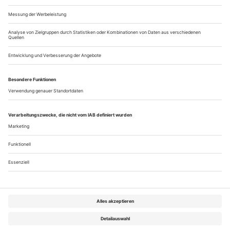
Turbulentes Finale
Die Dirigentin Anja Bihlmaier verabschiedet sich in Hannover mit
einer eindrucksvollen «Rusalka» Richtung Kassel
Erst eine vorlaute Sängerin, dann eine stimmlose: Für die
Dirigentin Anja Bihlmaier, die zum Beginn dieser Spielzeit
von Hannover nach Kassel wechselte, um dort Erste
Kapellmeisterin und stellvertretende Generalmusikdirektorin
zu werden, begannen die Abschiedswochen in der
niedersächsischen Landeshauptstadt ein wenig turbulent. Da
musste sie in der Zeitung lesen,...
Über uns
Kontakt
Kritikerumfrage
Newsletter
Mediadaten
Datenschutz
Impressum
AGB
Vertrag widerrufen
Cookie-Einstellungen
Abo kündigen