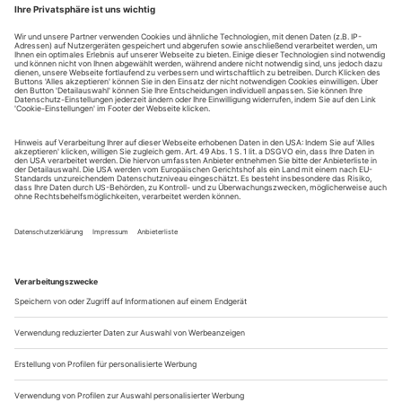
S = Solisten
P = Premiere
AP = A-Premiere
BP = B-Premiere
UA = Uraufführung
WA = Wiederaufnahme
Deutschland
Aachen
Tel. 0241/478 42 44+0180/500 34 64
Fax 0241/478 42 01
www.theater-aachen.de
– Boesmans, Au Monde: 6. (P), 11., 16.12.; 3., 17., 31.1.; 13.,
18., 26.2.
ML: Thorau, I: Teilmans, B: Brendel,...