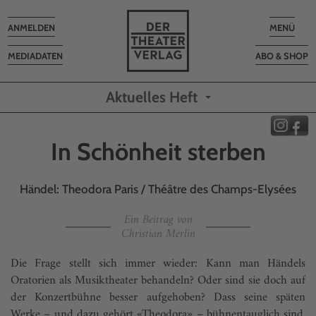
Toggle
Toggle
ANMELDEN
MENÜ
navigation
navigatio
MEDIADATEN
ABO & SHOP
Aktuelles Heft
In Schönheit sterben
Händel: Theodora Paris / Théâtre des Champs-Elysées
Ein Beitrag von
Christian Merlin
Die Frage stellt sich immer wieder: Kann man Händels
Oratorien als Musiktheater behandeln? Oder sind sie doch auf
der Konzertbühne besser aufgehoben? Dass seine späten
Werke – und dazu gehört «Theodora» – bühnentauglich sind,