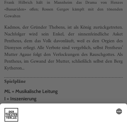
Frank Hilbrich hält in Mannheim das Drama von Henzes
«Bassariden» offen; Rossen Gergov kämpft mit den tönenden
Gewalten
Kadmos, der Gründer Thebens, ist als König zurückgetreten.
Nachfolger wird sein Enkel, der sinnenfeindliche Asket
Pentheus, dem das Volk davonläuft, weil es den Orgien des
Dionysos erliegt. Alle Verbote sind vergeblich, selbst Pentheus’
Mutter Agaue folgt den Verlockungen des Rauschgottes. Als
Pentheus, im Gewand der Mutter, schließlich selbst den Berg
Kytheron...
Spielpläne
ML = Musikalische Leitung
I = Inszenierung
B = Bühnenbild
K = Kostüme
C = Chor