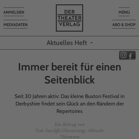
Toggle
Toggle
ANMELDEN
MENÜ
navigation
navigatio
MEDIADATEN
ABO & SHOP
Aktuelles Heft
Immer bereit für einen
Seitenblick
Seit 30 Jahren aktiv: Das kleine Buxton Festival in
Derbyshire findet sein Glück an den Rändern der
Repertoires
Ein Beitrag von
Tom Sutcliffe,Übersetzung: Albrecht
Thiemann