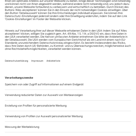
Salzburger Genies aus dem medial reichlich befruchteten
Boden wie die Pilze nach einem Dauerregen. Mit dem Jahres-
regenten Händel ist es ähnlich, wenn auch nicht ganz so
rabiat. Mancher, der mit dem Hallenser Meister bislang nicht
so viel am Hut hatte, entdeckt ihn nun für sich. Der Bass-
bariton Ildebrando...
Apropos...Färberin: Eva Johansson
Sie begann als Pamina und feiert jetzt Triumphe als Elektra in Zürich
und Brünnhilde in Wien: Seit ihrem Debüt 1982 hat Eva Johansson
die ganze Karriereleiter vom lyrischen bis zum hochdramatischen
Sopran durchlaufen. Nun stellt sich die Dänin der vielleicht größten
Herausforderung: An Berlins Deutscher Oper debütiert sie als
Färberin in Strauss’ «Frau ohne Schatten».
Premiere der Neuinszenierung von Kirsten Harms ist am 27.
September.
Frau Johansson, die «Frau ohne Schatten» berührt ein Thema,