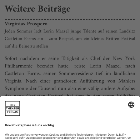
Weitere Beiträge
Virginias Prospero
Jeden Sommer lädt Lorin Maazel junge Talente auf seinen Landsitz
Castleton Farms ein - zum Beispiel, um ein kleines Britten-Festival
auf die Beine zu stellen
Sofort nachdem er seine Tätigkeit als Chef der New York
Philharmonic beendet hatte, reiste Lorin Maazel nach
Castleton Farms, seiner Sommerresidenz tief im ländlichen
Virginia. Nach einer grandiosen Aufführung von Mahlers
Symphonie der Tausend nun also eine völlig andere Aufgabe:
das neue Castleton Festival, bei dem in der ersten Julihälfte
neben vier Kammeropern...
Lebenserfahrungen
Händel-Alben von Ildebrando D´Arcangelo und Lorenzo Regazzo.
Im Mozart-Jahr 2006 sprossen Platten mit Musik des