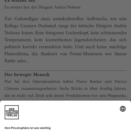
Ex oriente lux
Ex oriente lux: der Dirigent Andris Nelsons
Zur Galionsfigur eines soziokulturellen Aufbruchs, wie sein
Kollege Gustavo Dudamel, taugt der lettische Dirigent An­dris
Nelsons kaum. Kein fotogener Lockenkopf, kein schäumendes
Temperament, kein kunterbuntes Jugendorchester, das sich
politisch korrekt vermarkten ließe. Und auch keine mächtige
Plattenfirma, die, flankiert von Promi-Mentoren wie Simon
Rattle oder...
Der bewegte Mensch
Nur bei drei Opernprojekten ­haben Pierre Boulez und Patrice
Chéreau zusammen­gearbeitet: Sechs Stücke in über dreißig ­Jahren,
das ist nicht viel. Doch jede dieser Produktionen war eine Wegmarke,
ein Modell, ein Ausnahmefall. Janáceks «Aus ­einem Totenhaus» bei
den ­Wiener Fest­wochen wurde bei unserer Kritikerumfrage zur
«Aufführung des Jahres» gewählt. Es ist eine Produktion, für die
vieles gilt, was Boulez und Chéreau schon bei ihrem Bayreu­ther
«Ring» zur Maxime erhoben und dann bei Bergs «Lulu» in ­Paris