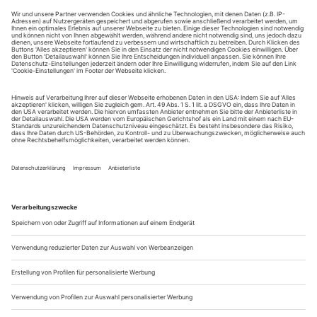
fortsetzten. «Ich habe es gern, wenn sich eine Inszenierung von mir
losmacht», sagte Chéreau schon in den siebziger Jahren: Sobald Regie
bis ins Detail geklärt und abgesprochen sei, beginne für die Sänger
eine große Freiheit des Gestaltens. Und Boulez fügte für das
Hörerlebnis hinzu: «Eine grundlegende Interpretation der
Vergangenheit kann nur aus der Gegenwart ­erfolgen, durch den
Filter eines wirklich zeitgenössischen Denkens.» Der folgende Essay
von Eleonore Büning lässt die Arbeiten eines ungewöhn­lichen Duos
Revue passieren.
Schluss jetzt, sagen die beiden leicht zerknitterten Herren auf
dem Podium. «Es bleibt dabei, dies wird meine letzte Oper
sein», meint der Ältere (82), der Jüngere (63) schließt sich
an: «Das tue ich nicht mehr!» Und lächeln einander so
verständnisinnig an, als könn­ten sie wirklich zurückblicken
auf ein vol­les, rundes, von gemeinsamen Premieren
gepflastertes...
Pionierarbeit