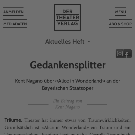
Toggle
Toggle
ANMELDEN
MENÜ
navigation
navigatio
MEDIADATEN
ABO & SHOP
Aktuelles Heft
Gedankensplitter
Kent Nagano über «Alice in Wonderland» an der
Bayerischen Staatsoper
Ein Beitrag von
Kent Nagano
Theater hat immer etwas von Traumwirklichkeiten.
Träume.
Grundsätzlich ist «Alice in Wonderland» ein Traum und ein