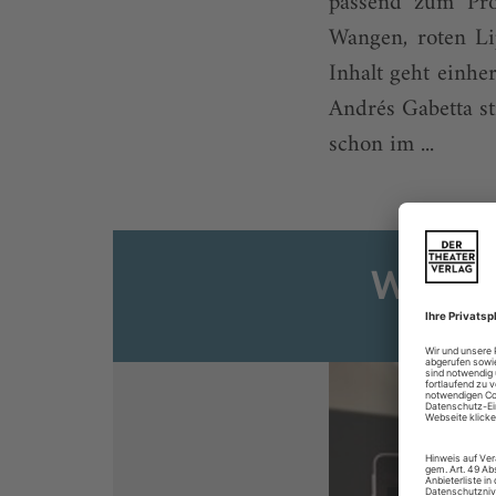
passend zum Pro
Wangen, roten Li
Inhalt geht einhe
Andrés Gabetta st
schon im ...
Weiter
Sie