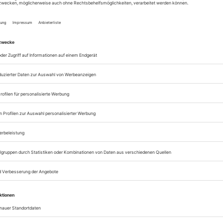
Lesegenuss auf allen
Zugang zum Onlinea
Opernwelt
Sie können alle Vorteile
sofort nutzen
Digital-Abo testen
eichnis