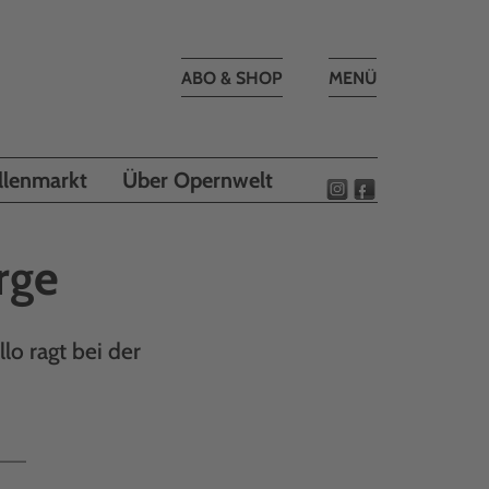
Toggle
ABO & SHOP
MENÜ
navigation
llenmarkt
Über Opernwelt
rge
llo ragt bei der