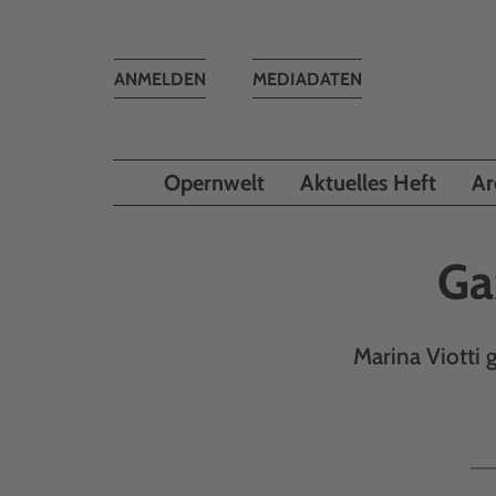
Toggle
ANMELDEN
MEDIADATEN
navigation
Opernwelt
Aktuelles Heft
Ar
Ga
Marina Viotti g