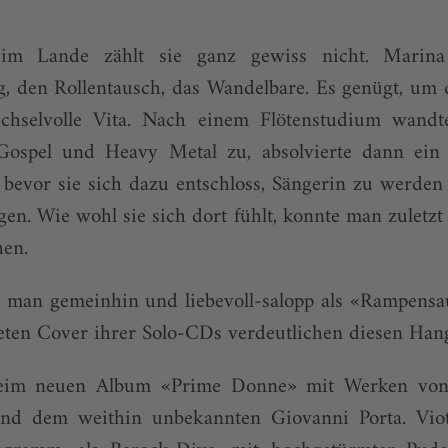
im Lande zählt sie ganz gewiss nicht. Marina 
g, den Rollentausch, das Wandelbare. Es genügt, um 
chselvolle Vita. Nach einem Flötenstudium wandt
Gospel und Heavy Metal zu, absolvierte dann ein
, bevor sie sich dazu entschloss, Sängerin zu werde
en. Wie wohl sie sich dort fühlt, konnte man zuletzt 
hen.
as man gemeinhin und liebevoll-salopp als «Rampensa
eten Cover ihrer Solo-CDs verdeutlichen diesen Hang
beim neuen Album «Prime Donne» mit Werken von 
nd dem weithin unbekannten Giovanni Porta. Viott