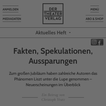
Toggle
Toggle
ANMELDEN
MENÜ
navigation
navigatio
MEDIADATEN
ABO & SHOP
Aktuelles Heft
Fakten, Spekulationen,
Aussparungen
Zum großen Jubiläum haben zahlreiche Autoren das
Phänomen Liszt unter die Lupe genommen –
Neuerscheinungen im Überblick
Ein Beitrag von
Christoph Vratz