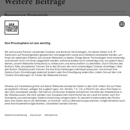
Weitere Beiträge
Bregenzer Festspiele
Es war die letzte Spielzeit des lange amtierenden Präsidenten
Günter Rhomberg bei den Bregenzer Festspielen. Außerdem
steht der nächste künstlerische Chef Roland Geyer (bislang
Theater an der Wien) bereits in den Startlöchern. Trotzdem
hat David Pountney noch das Sagen am Bodensee. Und er hat
bei der englischen Komponistin Judith Weir eine
Uraufführung bestellt....
Nacht des Schicksals
Bregenz riskiert Umberto Giordanos «André Chénier» auf der
Seebühne und geht mit Judith Weir auf «Achterbahn»-Fahrt im
Festspielhaus
Der Bodensee ist eine Badewanne. Aber nicht irgendeine.
Sondern gleich die berühmteste Wanne der politischen
Geschichte. Kein Geringerer als Jean-Paul Marat sitzt hier,