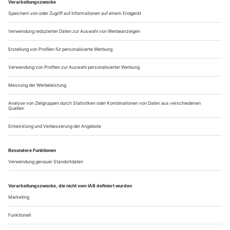
jener erst als Publizist der Schlächter wütende, dann zur
Milde neigende Volkstribun, den am 13. Juli 1793 die
fromme und friedliebende normannische Jungfrau Marie
Charlotte Corday d’Armont in...
Anregend, ausgewogen, aufregend
Aus den Niederlanden kommen gleich zwei neue Wagner-
Produktionen: ein «Parsifal» als konzertanter Mitschnitt und ein
«Holländer» aus Amsterdam
Aufnahmen im Mehrkanalton-Verfahren tendieren oft zu
einer gewissen Weichzeichnung. Der Klang ist räumlicher,
aber oft auch weniger scharf konturiert. Man mag das
bedauern, doch dem «Parsifal», der im Dezember 2010 mit
den Philharmonikern des Niederländischen Rundfunks unter
Jaap van Zweden anlässlich einer konzertanten Aufführung in
Amsterdam mitgeschnitten wurde,...
Über uns
Kontakt
Kritikerumfrage
Newsletter