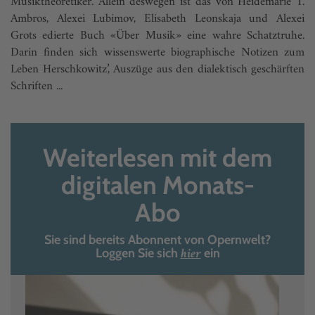
Musiktheoretiker. Allein deswegen ist das von Heidemarie T.
Ambros, Alexei Lubimov, Elisabeth Leonskaja und Alexei
Grots edierte Buch «Über Musik» eine wahre Schatztruhe.
Darin finden sich wissenswerte biographische Notizen zum
Leben Herschkowitz’, Auszüge aus den dialektisch geschärften
Schriften ...
Weiterlesen mit dem
digitalen Monats-
Abo
Sie sind bereits Abonnent von Opernwelt?
hier
Loggen Sie sich
ein