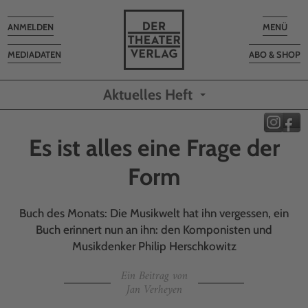
Toggle
Toggle
ANMELDEN
MENÜ
navigation
navigatio
MEDIADATEN
ABO & SHOP
Aktuelles Heft
Es ist alles eine Frage der
Form
Buch des Monats: Die Musikwelt hat ihn vergessen, ein
Buch erinnert nun an ihn: den Komponisten und
Musikdenker Philip Herschkowitz
Ein Beitrag von
Jan Verheyen