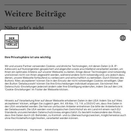
Weitere Beiträge
Näher geht's nicht
Gute Einstiegsdrogen: Das Allee Theater in Hamburg zeigt
«Hoffmanns Erzählungen», in der Elbphilharmonie singt Elsa Dreißig
Bellini
Drei Notenpulte stehen vor dem Eingang in den
Zuschauerraum des Allee Theaters. Noch sind die Flügeltüren
in den Saal verschlossen. Kaum eingetreten in das Foyer von
Hamburgs kleinstem Opernhaus sind wir dennoch gleich
mittendrin im munteren Geschehen. Und unversehens spielen
wir mit. Es braucht ein paar inspirierende Irritationsmomente,
um das Experiment in diesem...
Ganz schön naiv
Wagner: Das Rheingold am Staatstheater Meiningen