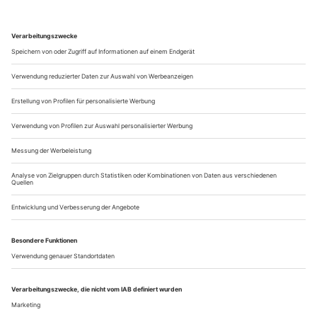
Markus Lüpertz ist ein Bildkünstler mit unverkennbarer
Handschrift und ein Original mit tiefer Liebe zum
Musiktheater. Damit hat er schon einmal mehr Qualitäten
versammelt als das Gros der aktuell angesagten
Moderegisseure. Freilich ist damit allein noch keine
Spitzenklasse garantiert, und auch dieses «Rheingold» lässt
mindestens hinsichtlich der Personenführung...
Hartnäckige Klischees
Starke Werkeinführung, problematische Biographie: ein neues Buch
über César Franck
Lauter schwierige Patienten», hieß mal eine Gesprächsreihe
im Fernsehen des SWR, in der Marcel Reich-Ranicki
gemeinsam mit Peter Voß schwer einsortierbare Autoren
behandelte. Erich Kästner gehörte dazu, Inge -borg
Bachmann, Golo Mann. Wäre es in dieser Sendereihe um
Komponisten gegangen, hätte César Franck wohl einen festen
Platz gehabt: ein Mann, der nahezu...