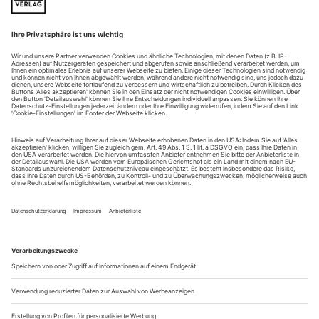
Verdi: Don Carlos am Staatstheater Meiningen
Nur wenige Jahre nach dem legendären Bayreuther «Ring»
1976 von Patrice Ché-reau – inklusive realistischem
Wasserkraftwerk, kapitalismuskritischer Durchtriebenheit in
der Personenregie sowie sängerischen Höchstleistungen
(Donald McIntyre, Peter Hofmann und Gwyneth Jones)–
schickte sich das Opernhaus Stuttgart an, mit drei Opern des
US-amerikanischen Minimalisten...
Tanz mit dem Vulkan
Sie war Karajans Lieblingsmezzo, ein wandelndes
Hochspannungswerk. Zum 80. von Agnes Baltsa
Manchmal tat sie gar nichts mehr auf der Bühne. Stand da
wie eine erstarrte Singsäule, wie heißes Eis. Weil da diese
Präsenz war, die alles und alle an die Wand drückte. Dazu ein
Gesang, der im besten Sinne gestisch war, von solch einer
Eloquenz und Energie, dass jede Arm -bewegung, jeder Gang