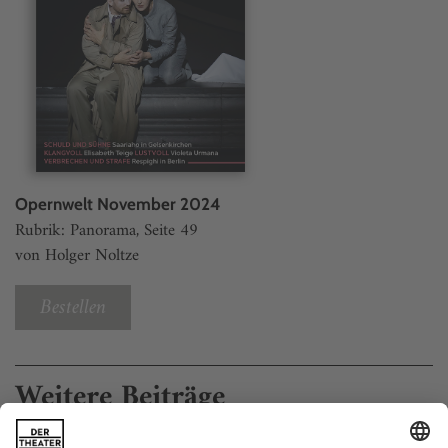
Opernwelt November 2024
Rubrik: Panorama, Seite 49
von Holger Noltze
Bestellen
Weitere Beiträge
Keiner kommt raus