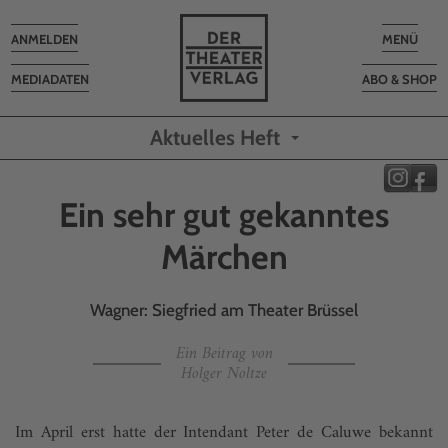
Toggle
Toggle
ANMELDEN
MENÜ
navigation
navigatio
MEDIADATEN
ABO & SHOP
Aktuelles Heft
Ein sehr gut gekanntes
Märchen
Wagner: Siegfried am Theater Brüssel
Ein Beitrag von
Holger Noltze
Im April erst hatte der Intendant Peter de Caluwe bekannt