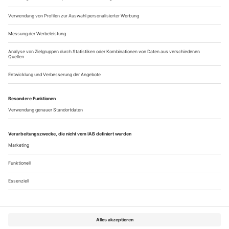
nur unnütze Verdoppelung gewesen wäre. Das wusste und
weiß Agnes Baltsa,...
Eine Delikatesse
Ronsard-Vertonungen aus zwei Jahrhunderten
Chanson und Chanson meint nicht dasselbe.
Die
Chanson ist
in der Renaissance die französische Version des
mehrstimmigen Madrigals,
das
Chanson meint im
ausgehenden 19. Jahrhundert ein populäres Solo-Lied
zwischen Salon,
Café-concert
und Kabarett. Beide finden sich
auf einer so originellen wie begeisternden Doppel-CD, die das
Label Alpha dem Dichter Pierre de...
Über uns
Kontakt
Kritikerumfrage
Newsletter
Mediadaten
Datenschutz
Impressum
AGB
Vertrag widerrufen
Cookie-Einstellungen
Abo kündigen