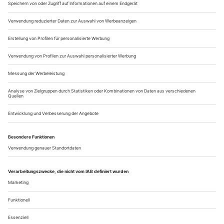
man will einem Vortrag über alte Sitten und Gebräuche im
einstigen Schloss lauschen. Noch während der Ouvertüre
werden die in einer...
Trauma, Trance und Terror
Das Deutsche Nationaltheater Weimar verwandelt Korngolds «Tote
Stadt» in einen Psychothriller und bringt Ben Frosts Oper «Der
Mordfall Halit Yozgat» in Erinnerung
Es muss Außergewöhnliches, ja, Einzigartiges anstehen, wenn
ein Komponist mitten im Stück nicht nur Tonund Taktart
wechselt, sondern dazu noch drei Fermaten und direkt davor
ein
morendo
notiert. Still also muss es sein, nein: sterbensstill,
bevor Fritz, der Pierrot, sein Loreley-Lied «Mein Sehnen,
mein Wähnen» anstimmt, in geheiligtem Des-Dur und süß-
sahnigstem
pia...
Über uns
Kontakt
Kritikerumfrage
Newsletter
Mediadaten
Datenschutz
Impressum
AGB