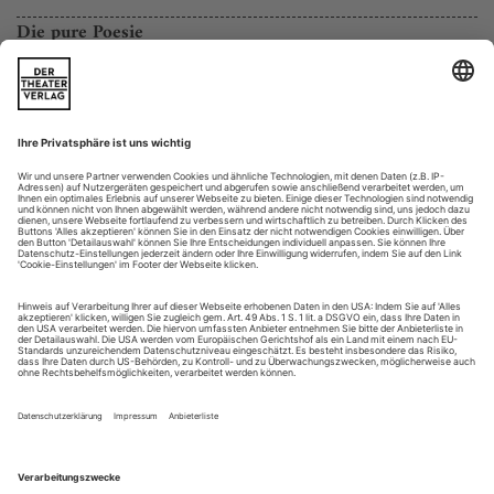
Die pure Poesie
Francesca Aspromonte und das Arsenale Sonoro mit Arien von
Alessandro Scarlatti
Man hört es und ist sogleich mittendrin in Novalis’ «Hymnen
an die Nacht» – auf jenem tiefen, von dunklen Gedanken
ummantelten Seelenschmerzfeld, das sich in den Versen
ausbreitet, die Georg Philipp Friedrich von Hardenberg (wie
der romantischste aller romantischen Dichter mit
bürgerlichem Namen hieß) nach dem viel zu frühen Tod
seiner Braut Sophie von Kühn aufs...
Immer herrscht der Mann
Mozart: Le nozze di Figaro an der Oper Köln
Willkommen auf Schloss Almaviva!» So flimmert es flammend
über den Videoscreen auf einer Wand mit bröckelndem Putz.
Wir sind in einem andalusischen Museum, das schon bessere
Tage gesehen hat. Konferenzstühle werden hereingeschleppt,