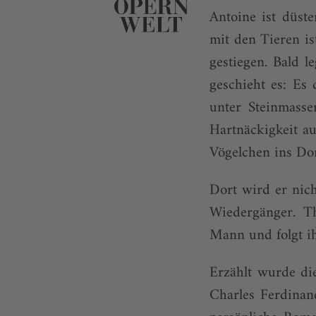
Antoine ist düs
mit den Tieren i
gestiegen. Bald l
geschieht es: Es 
unter Steinmasse
Hartnäckigkeit au
Vögelchen ins Dor
Dort wird er nich
Wiedergänger. Th
Mann und folgt ih
Erzählt wurde di
Charles Ferdinan