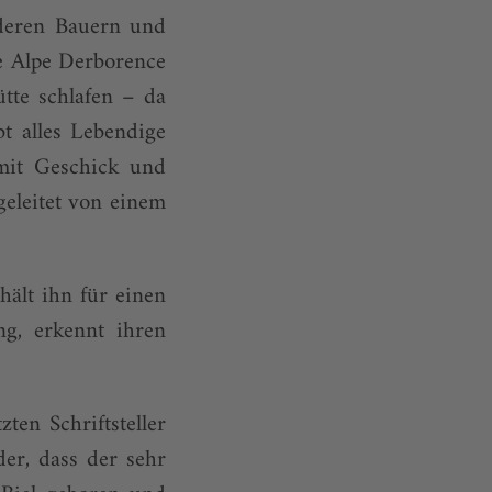
deren Bauern und
e Alpe Derborence
ütte schlafen – da
bt alles Lebendige
 mit Geschick und
geleitet von einem
hält ihn für einen
ng, erkennt ihren
en Schriftsteller
er, dass der sehr