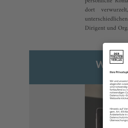
persönliche Roma
dort verwurzel
unterschiedlich
Dirigent und Organ
Weiter
Sie