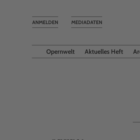
Toggle
ANMELDEN
MEDIADATEN
navigation
Opernwelt
Aktuelles Heft
Ar