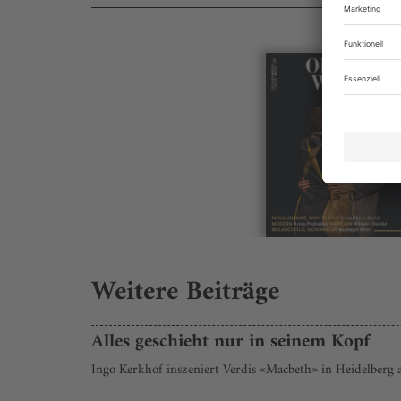
Weitere Beiträge
Alles geschieht nur in seinem Kopf
Ingo Kerkhof inszeniert Verdis «Macbeth» in Heidelberg 