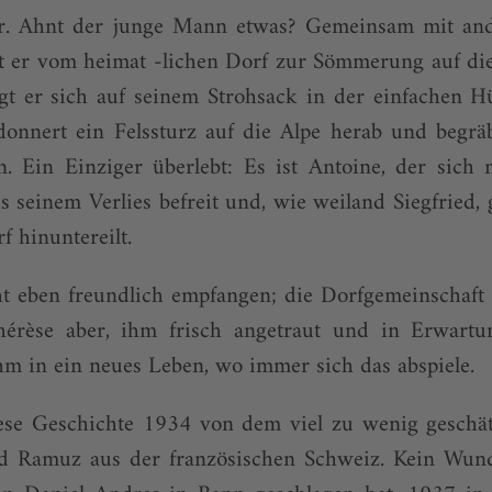
ter. Ahnt der junge Mann etwas? Gemeinsam mit an
st er vom heimat -lichen Dorf zur Sömmerung auf di
egt er sich auf seinem Strohsack in der einfachen H
donnert ein Felssturz auf die Alpe herab und begrä
n. Ein Einziger überlebt: Es ist Antoine, der sich
s seinem Verlies befreit und, wie weiland Siegfried, 
f hinuntereilt.
t eben freundlich empfangen; die Dorfgemeinschaft 
érèse aber, ihm frisch angetraut und in Erwartu
m in ein neues Leben, wo immer sich das abspiele.
ese Geschichte 1934 von dem viel zu wenig geschätzt
d Ramuz aus der französischen Schweiz. Kein Wund