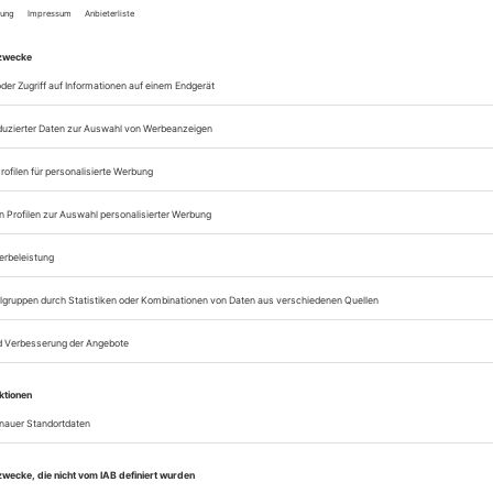
Zugang zum Onlinea
Opernwelt
Sie können alle Vorteile
sofort nutzen
Digital-Abo testen
eichnis