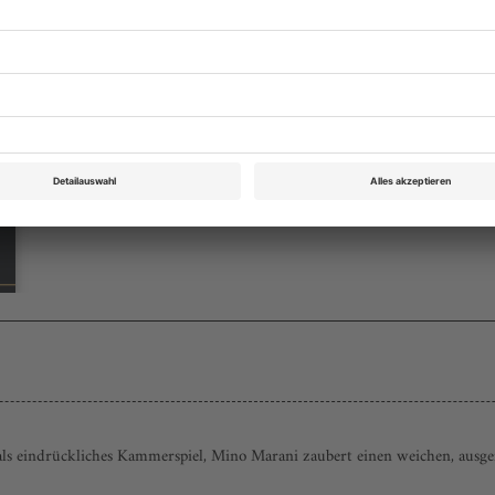
Opernwelt Dezember 2024
Rubrik: Panorama, Seite 33
von Peter Hagmann
Bestellen
als eindrückliches Kammerspiel, Mino Marani zaubert einen weichen, ausgef