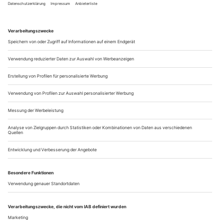
Mit ihrem Debüt-Recital «Jardin nocturne» verabreicht uns
Isabelle Druet eine konzentrierte Dosis französischer Salon-
Melancholie. Das Programm ist riskant, denn die 19 Lieder
von sieben französischen Komponisten umkreisen die immer
gleiche, depressive Nachtstimmung. Da droht Monotonie.
Zumal sich das Repertoire literarischer Requisiten bald
erschöpft. Das...
Großer Bahnhof im Großen Haus
Acht junge Komponisten haben für das Staatstheater Darmstadt ein
abendfüllendes Prinzen-Märchen geschrieben
«300 Jahre Theater in Darmstadt»: Man kann ein solches
Jubiläum ganz unterschiedlich feiern: mit einer Festoper etwa,
Wagner ist immer gut geeignet, oder mit neuen Werken.
Oder: mit Kostproben aus allen Genres und Sparten. In dieser
Spielzeit hat Darmstadt nicht nur «Fidelio», «Rheingold» und
«Walküre» auf dem Premierenprogramm stehen, sondern
auch zwei...