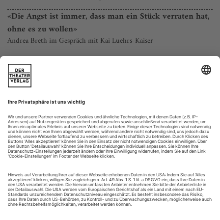
«Die Angst ist immer, dass man ein Stück verraten hat,
ohne es zu wollen»
Andrea Breth im Gespräch mit Kai Luehrs-Kaiser
Frau Breth, «Wozzeck» war Ihre erste Opernregie in Berlin.
Man kann sich nicht vorstellen, dass Sie deswegen nervös
werden. Oder doch?
Stimmt, es ist mir relativ wurscht, wo ich inszeniere. Die
Bedingungen müssen gut sein. Mich interessieren das Werk,
der Dirigent und die Sänger. Das kann sonstwo sein.
«Wozzeck» ist ein einsames Meisterwerk. Vereinfacht das
Ihre...
À la française
Isabelle Druet debütiert mit Nachtstücken für den Salon, Sandrine
Piau fasziniert mit Liedern von Mendelssohn bis zu Britten und
Bouchot