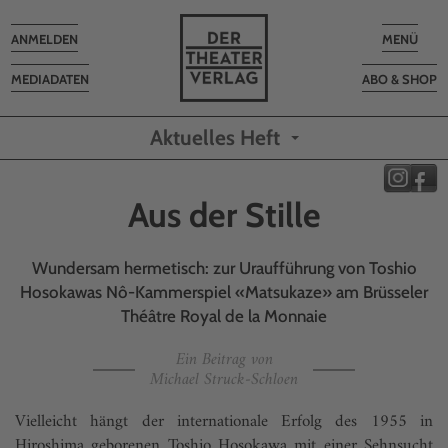
Toggle
Toggle
ANMELDEN
MENÜ
navigation
navigatio
MEDIADATEN
ABO & SHOP
Aktuelles Heft
Aus der Stille
Wundersam hermetisch: zur Uraufführung von Toshio
Hosokawas Nô-Kammerspiel «Matsukaze» am Brüsseler
Théâtre Royal de la Monnaie
Ein Beitrag von
Michael Struck-Schloen
Vielleicht hängt der internationale Erfolg des 1955 in
Hiroshima geborenen Toshio Hosokawa mit einer Sehnsucht