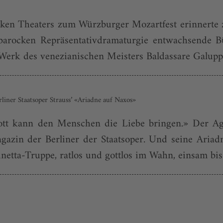
nken Theaters zum Würzburger Mozartfest erinnerte 
r barocken Repräsentativdramaturgie entwachsende
 Werk des venezianischen Meisters Baldassare Galupp
iner Staatsoper Strauss’ «Ariadne auf Naxos»
Gott kann den Menschen die Liebe bringen.» Der A
agazin der Berliner der Staatsoper. Und seine Ariadn
binetta-Truppe, ratlos und gottlos im Wahn, einsam bis