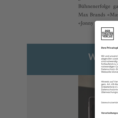
Bühnenerfolge ga
Max Brands «Masc
«Jonny spielt auf»,
Weiter
Sie