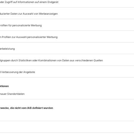
Zugang zum Onlinea
Opernwelt
Sie können alle Vorteile
sofort nutzen
Digital-Abo testen
eichnis