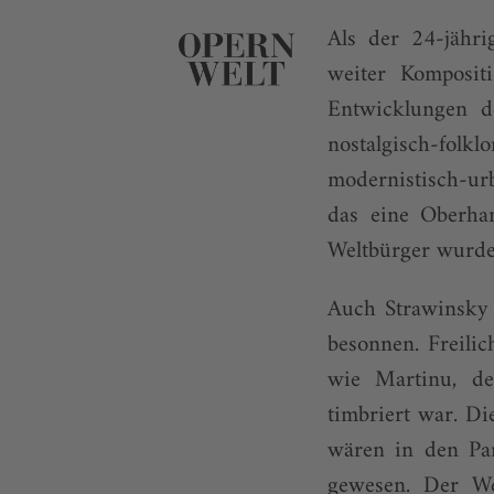
Als der 24-jähr
weiter Kompositi
Entwicklungen d
nostalgisch-fol
modernistisch-ur
das eine Oberha
Weltbürger wurde,
Auch Strawinsky 
besonnen. Freili
wie Martinu, de
timbriert war. Di
wären in den Pa
gewesen. Der Wel