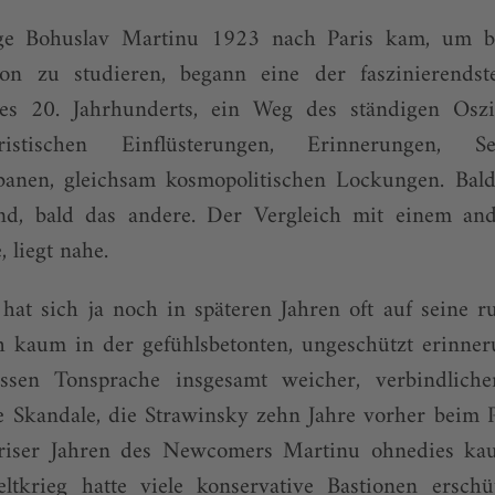
ige Bohuslav Martinu 1923 nach Paris kam, um be
on zu studieren, begann eine der faszinierendst
es 20. Jahrhunderts, ein Weg des ständigen Oszil
kloristischen Einflüsterungen, Erinnerungen,
banen, gleichsam kosmopolitischen Lockungen. Ba
nd, bald das andere. Der Vergleich mit einem and
 liegt nahe.
hat sich ja noch in späteren Jahren oft auf seine r
ch kaum in der gefühlsbetonten, ungeschützt erinner
ssen Tonsprache insgesamt weicher, verbindlicher
e Skandale, die Strawinsky zehn Jahre vorher beim 
riser Jahren des Newcomers Martinu ohnedies k
tkrieg hatte viele konservative Bastionen erschü