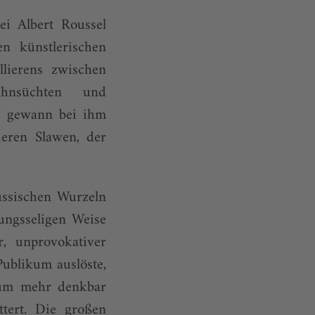
i Albert Roussel
en künstlerischen
lierens zwischen
 Sehnsüchten und
ld gewann bei ihm
eren Slawen, der
ussischen Wurzeln
ungsseligen Weise
, unprovokativer
Publikum auslöste,
aum mehr denkbar
ttert. Die großen