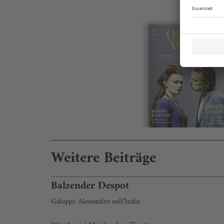
Weitere Beiträge
Balzender Despot
Galuppi: Alessandro nell’Indie