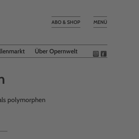
Toggle
ABO & SHOP
MENÜ
navigation
llenmarkt
Über Opernwelt
n
t als polymorphen