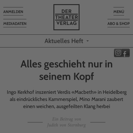
Toggle
Toggle
ANMELDEN
MENÜ
navigation
navigatio
MEDIADATEN
ABO & SHOP
Aktuelles Heft
Alles geschieht nur in
seinem Kopf
Ingo Kerkhof inszeniert Verdis «Macbeth» in Heidelberg
als eindrückliches Kammerspiel, Mino Marani zaubert
einen weichen, ausgefeilten Klang herbei
Ein Beitrag von
Judith von Sternburg