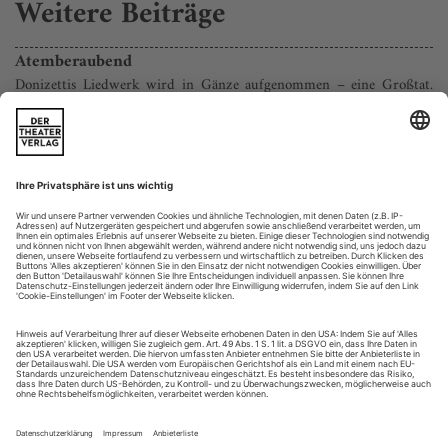
Weitere Beiträge
Atemberaubend
Donizettis Liedwerk wird in Gänze aufgenommen – eine Großtat.
Der Auftakt gerät allerdings etwas holprig
Donizetti als Liedmeister? Einige seiner Romanzen erfreuen
sich seit Langem einer gewissen Beliebtheit, vor allem als
Zugaben in Solokonzerten. Aber wer hätte gedacht, dass sich
von dem genau zehn Monate vor Schubert geborenen
Komponisten um die 180 Lieder für Singstimme und Klavier
erhalten haben – Duette und Terzette nicht mitgezählt. So
kann man Opera Rara zu...
Ganz schön frostig
Weber: Der Freischütz am Theater Salzburg
Schweres Blei, Quecksilber, zerstoßenes Kirchenfenster-Glas,
ein Luchs- und ein Wiedehopf-Auge: Es gibt gewiss