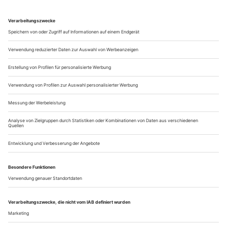
schmackhaftere Eintöpfe. Max trinkt das Gebräu aus einem
Messkelch – und erbricht sich sodann. Sechsmal macht es
pling in einer Metallschale, es sind die Freikugeln, die er
hervorwürgt. Den siebten Schluck für die letzte Kugel
genehmigt sich Kaspar, er...
Drei Mal Leben
Der Musiktheaterabend «Héroïne» an der Opéra national de Lorraine
in Nancy verknüpft sehr anschaulich Hindemiths «Sancta Susanna»,
«Herzog Blaubarts Burg» von Bartók und Honeggers «La Danse des
morts»
Das ist doch mal ein Statement: «Ich bin schön.» In diesem
dreifach einsilbigen Satz der Sancta Susanna liegt gehöriger
Sprengstoff. Da bricht die Energie einer jungen Frau auf, die
ihren Körper in der Sittenstrenge des Klosters nicht eine
Sekunde lang spüren durfte. Wo die Keuschheit von
Schwester Klementia, ihrer einzigen Vertrauten, als
gemeinsames Gelübde...