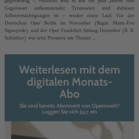
gegenwärtig – vielleicht weil es seit ein paar Jahren eine
Gegenwart aufkommender Tyranneien und dubioser
Selbstermächtigungen ist – wieder einen Lauf. Vor der
Deutschen Oper Berlin im November (Regie: Marie-Ève
Signeyrole) und der Oper Frankfurt Anfang Dezember (R. B.
Schlather) war jetzt Premiere am Theater ...
Weiterlesen mit dem
digitalen Monats-
Abo
Sie sind bereits Abonnent von Opernwelt?
hier
Loggen Sie sich
ein