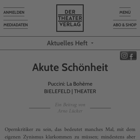
Toggle
Toggle
ANMELDEN
MENÜ
navigation
navigatio
MEDIADATEN
ABO & SHOP
Aktuelles Heft
Akute Schönheit
Puccini: La Bohème
BIELEFELD | THEATER
Ein Beitrag von
Arno Lücker
Opernkritiker zu sein, das bedeutet manches Mal, mit dem
eigenen Zynismus klarkommen zu müssen; mindestens aber