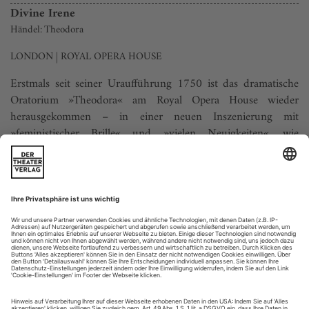
Divine Irene
Händel: Theodora
LONDON | ROYAL OPERA HOUSE
Erstmals seit seiner Uraufführung 1750 ist das dramatische
Oratorium »Theodora« am Royal Opera House wieder
herausgekommen – in einer neuen Inszenierung mit
»feministischer Brille« und »vielen Neuigkeiten«, wie
Regisseurin Katie Mitchell verspricht. In der Tat hat die
Titelheldin vermutlich zuvor noch auf keiner Bühne Bomben
gebastelt. Hier tut sie das, zusammen...
Überschaubar kostbar
Adriana González und Iñaki Encina Oyón entdecken das Liedwerk
von Isaac Albéniz
Wenn unser Geigenlehrer selig, ein Engel an Geduld, genug
hatte von unserem Gekratze, floh er gerne in eine erträumte
Solokarriere: Er gab für uns Schüler den Virtuosen. Dabei