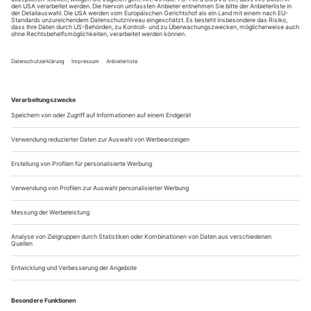
warf er sich vor allem Isaac Albéniz an die Brust; sein
erklärtes Lieblingsstück war «Asturias» aus der «Suite
española» op. 47 in der Fassung für Solo-Violine – heute
einem breiteren...
Apropos... Neuland
Als Intendant gelang es Peter Carp, das Theater Oberhausen von
2008 an in die Bundesliga der Schauspielhäuser zu hieven. 2011
wurde Herbert Fritschs Inszenierung von Ibsens «Nora oder Ein
Puppenheim» zum Berliner Theatertreffen eingeladen. Seit 2017
leitet Carp mit dem Freiburger Theater ein Mehrspartenhaus und
wendet sich inzwischen, wie Fritsch, verstärkt dem Musiktheater zu.
Ist es Liebe?
Herr Carp, Sie haben gerade an Ihrem Haus Massenets
«Manon» inszeniert. Ihre fünfte
Musiktheaterinszenierung. Welche Qualitäten muss ein
Stück mit Musik haben, um Sie als Schauspielregisseur