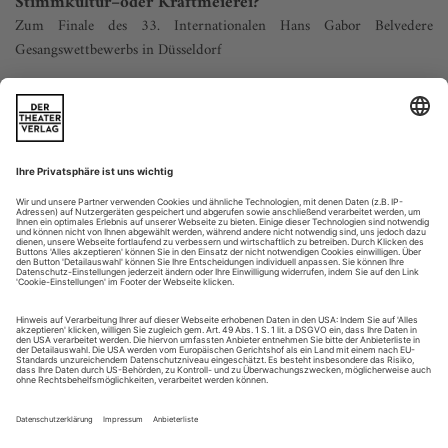
Stimmkultur–oder Kraftmeierei?
Zum Finale des 33. Internationalen Hans Gabor Belvedere
Gesangswettbewerbs in Düsseldorf
In den 1950er-Jahren ließ der Wiener Chansonnier Hermann
Leopoldi im Liede einen wegen nächtlicher Ruhestörung
eingebuchteten «stillen Zecher» jammern: «Geh’n S’ nur in d’
Oper rein – dort singen d’ Leut’ viel lauter noch, aber die
sperrt keiner ein.» Man sieht, das Missverständnis, Lautstärke
sei eine Qualität des Operngesangs, ist nicht neu. Schon Verdi
hat...
Schonungslos
Gluck: Paride ed Elena
Nürnberg / Opernhaus
Die Internationalen Gluck-Opern-Festspiele hat 2005 der
damalige Nürnberger Intendant Wulf Konold ins Leben
gerufen. Im Gluck-Jahr 2014 fanden sie zum fünften Mal