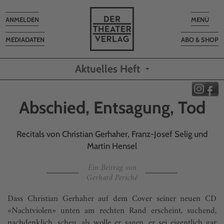
Toggle
Toggle
ANMELDEN
MENÜ
navigation
navigatio
MEDIADATEN
ABO & SHOP
Aktuelles Heft
Abschied, Entsagung, Tod
Recitals von Christian Gerhaher, Franz-Josef Selig und
Martin Hensel
Ein Beitrag von
Gerhard Persché
Dass Christian Gerhaher auf dem Cover seiner neuen CD
«Nachtviolen» unten am rechten Rand erscheint, suchend,
nachdenklich, scheu, als wolle er sagen, er sei eigentlich gar