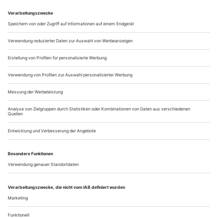
statt, jetzt unter der neuen Trägerschaft einer Festspiel GmbH.
Der Opernreformer selbst war im Programm mit einer
konzertanten Aufführung von «Iphigenie in Aulis» in der
Bearbeitung Richard Wagners sowie...
Heillose Welt, Schöne Nacht
Leoncavallo: Der Bajazzo
Mascagni: Cavalleria rusticana
Heidenheim / Burg Hellenstein
Bei den Opernfestspielen in Heidenheim hat man in der
diesjährigen Jubiläumssaison zum 50-jährigen Bestehen des
Festivals auf die sattsam erprobte Zwangsvermählung zweier
musikdramatischer ­Eifersuchtsdramen aus Italien gesetzt,
Ruggero Leoncavallos Einakter «Der Bajazzo» mit Pietro
Mascagnis «Cavalleria rusticana». Aber auf ungewöhnliche
Weise miteinander...