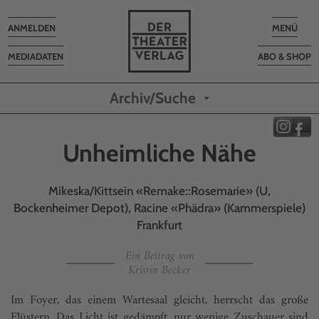
Toggle
Toggle
ANMELDEN
MENÜ
navigation
navigatio
MEDIADATEN
ABO & SHOP
Archiv/Suche
Unheimliche Nähe
Mikeska/Kittsein «Remake::Rosemarie» (U,
Bockenheimer Depot), Racine «Phädra» (Kammerspiele)
Frankfurt
Ein Beitrag von
Kristin Becker
Im Foyer, das einem Wartesaal gleicht, herrscht das große
Flüstern. Das Licht ist gedämpft, nur wenige Zuschauer sind