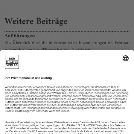
Weitere Beiträge
Aufführungen
Ein Überblick über die interessantesten Inszenierungen im Februar,
ausgewählt von der «Theater heute»- Redaktion.
Das Leben ist bekanntlich ein langer, ruhiger Fluss – es sei
denn, es kommt eine Revolution dazwischen. Genau das plant
die mit allen Ironiewassern gewaschene britisch-deutschen
Performance-Formation Gob Squad mit «Revolution Now!»
an keinem geringeren Ort als der Volksbühne am Rosa-
Luxemburg-Platz, heroisch erstmals auf großer Bühne, auf der
es für die erwarteten...
Was Neues, was Neues!
Fast ein halbes Jahrhundert war Katharina Matz Ensemble-Mitglied
im Hamburger Thalia Theater. Höchste Zeit für Veränderung