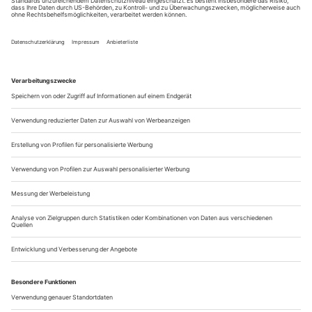
Zum ersten Mal erscheint Katharina Matz im dritten Heft des
frisch gegründeten Magazins «Theater heute», im November
1960. Zugegeben: eher bescheiden. «Katharina Matz und
Günther Jerschke», steht da knapp am Ende eines Verrisses
aus den Hamburger Kammerspielen, «waren angemessen in
Episoden beschäftigt.» Das Stück hieß «Lucy Crown», war
eine misslungene...
Das Haus an der Grenze
Marius von Mayenburg «Der Stein» Wiesbaden
Wie erzählt man Geschichte? Indem man Geschichten erzählt.
Sechs Figuren lässt Marius von Mayenburg in seinem Stück
«Der Stein» (abgedruckt in TH 10/08) auftreten, um aus
ihren von «echten» Menschen inspirierten Biografien kurze
Szenen zu destillieren. Deutschland zwischen 1935 und
1993, dazu ein Haus in Dresden, das sie alle zu