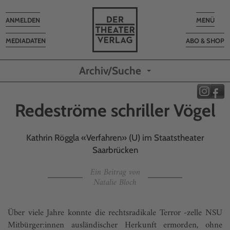
Toggle
Toggle
ANMELDEN
MENÜ
navigation
navigatio
MEDIADATEN
ABO & SHOP
Archiv/Suche
Redeströme schriller Vögel
Kathrin Röggla «Verfahren» (U) im Staatstheater
Saarbrücken
Ein Beitrag von
Natalie Bloch
Über viele Jahre konnte die rechtsradikale Terror -zelle NSU
Mitbürger:innen ausländischer Herkunft ermorden, ohne