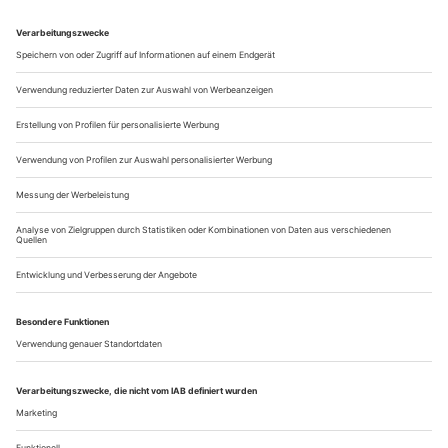
Euripides nicht die siegreichen Helden des Trojanischen
Kriegs, sondern die Frauen der Besiegten sprechen lässt.
Andererseits, aus der jüngeren Vergangenheit, «Reich des
Todes», in dem Rainald...
Grammgenaue Details
Philipp Löhle «Der Hund muss raus – ein Suchtstück» (U) im
Deutschen Theater Göttingen
«Drogenabhängige sind die besten Schauspieler. Das sagen dir
alle. Die spielen dir vor, was du willst», heißt es relativ am
Anfang des Stücks. Und dann stehen da drei Schau -
spieler:innen, Jenny Weichert, Gerd Zinck und Paul
Trempnau, und spielen Drogenabhängige. Nein. Anders. Sie
diskutieren darüber, distanzieren sich bewusst vom Spiel,
streiten über Egoismus und...