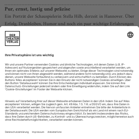
Pur, ernst, lustig und präzise
Ein Porträt der Schauspielerin Stella Hilb, derzeit in Hannover. Über
Erfolg, Dranbleiben, Humor und noch ein paar wichtige Erfahrungen
Wenn sich Tante Juli an ihre Schwester erinnert, wie diese
durch die Berliner Straße, einen der berüchtigtsten sozialen
Brennpunkte von Kaiserslautern, stolzierte, denkt sie an «die
Strahlefrau». Sie sei so aufrechten Hauptes über den Asphalt
gegangen, dass die Gutbürgerlichen sie manchmal für eine
der ihren gehalten hätten. Sie liebte Gedichte, erzählt Tante
Juli,...
Krieg der Worte
Rainald Goetz «Reich des Todes», nach Euripides «Die Troerinnen»
im Wiener Burgtheater
Will ein Theater heute Stücke zum Thema Krieg auf den
Spielplan setzen, bieten sich zwei Dramen ganz besonders an.
Einerseits die antike Tragödie «Die Troerinnen», in der