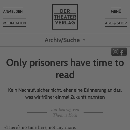
Toggle
Toggle
ANMELDEN
MENÜ
navigation
navigatio
MEDIADATEN
ABO & SHOP
Archiv/Suche
Only prisoners have time to
read
Kein Nachruf, sicher nicht, eher eine Erinnerung an das,
was wir früher einmal Zukunft nannten
Ein Beitrag von
Thomas Köck
«There’s no time here, not any more.