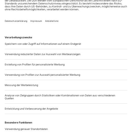
Was macht einen Künstler heute zum Künstler? Was ist seine
alternative, dissidente oder sonst anders gedachte Position?»
Mir scheint: der Rückzug – wie zu allen Zeiten!
Aus dem Gewusel der alles fordernden und überfordernden
Alltäglichkeit unserer Städte zurück in die Stille,
Unaufgeregtheit oder Leere einer Probebühne, eines Sets,
eines Ateliers. Da hat man –...
Vergangenheitsschrott und Zukunftsmüll
Mehdi Moradpour «Attentat oder Frische Blumen für Carl Ludwig»
1815 bricht auf der indonesischen Insel Sumbawa der
Stratovulkan Tambora aus. Mit einer so gewaltigen Intensität
kehrt die Erde ihr Innerstes nach außen, dass das
ausgestoßene Material zu weitreichenden
Wetterveränderungen in Nordamerika und Europa führt. Die
vulkanische Asche verdunkelt den Himmel, und das Jahr