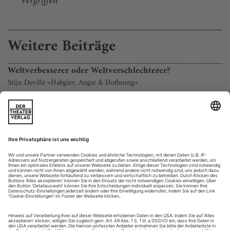
Vergriffen
Weitere Beiträge
Weltverbesserer oder Weltverschlechterer?
Stijn Devillé «Habgier, Angst & Hoffnung»
Die verflochtene Familien-, Finanz- und Wirtschaftsgeschichte
«Habgier, Angst & Hoffnung. Zehn Jahre in Europa» des
belgischen Autors, Regisseurs und Theaterleiters Stijn Devillé
spannt einen großen Bogen von den Anfängen dieses
Jahrhunderts bis zur Gegenwart und beginnt im ersten Teil
seiner Trilogie («Habgier») mit einer Erzählung aus
ungewohnter Perspek­tive....
Rückzug aus dem Gewusel
Der Maler Christian Thoelke verdichtet in seinen großformatigen
Gemälden die Zeit