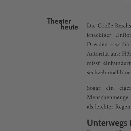
Die Große Reichsh
knackiger Unifo
Dresden – «schön
Autorität aus: H
misst einhunder
sechzehnmal hinein
Sogar ein eige
Menschenmenge in
als leichter Regen
Unterwegs 