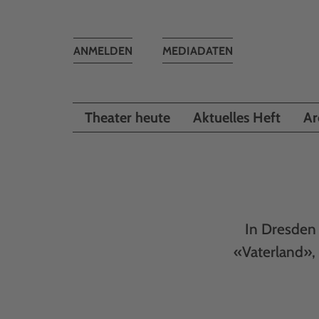
Toggle
ANMELDEN
MEDIADATEN
navigation
Theater heute
Aktuelles Heft
Ar
In Dresden 
«Vaterland»,