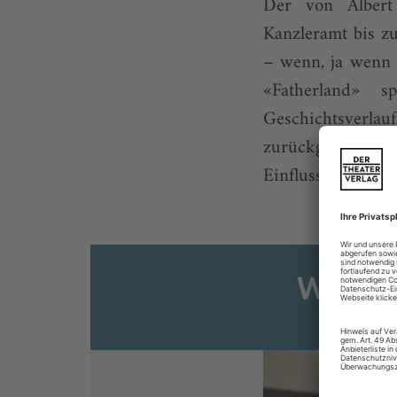
Der von Albert
Kanzleramt bis z
– wenn, ja wenn 
«Fatherland» s
Geschichtsverlau
zurückgedrängt,
Einfluss gebracht 
Weiter
Sie s