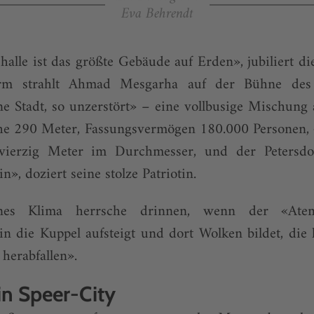
Eva Behrendt
alle ist das größte Gebäude auf Erden», jubiliert die
rm strahlt Ahmad Mesgarha auf der Bühne des S
e Stadt, so unzerstört» – eine vollbusige Mischung
öhe 290 Meter, Fassungsvermögen 180.000 Personen, «
tvierzig Meter im Durchmesser, und der Peters
», doziert seine stolze Patriotin.
nes Klima herrsche drinnen, wenn der «Ate
 die Kuppel aufsteigt und dort Wolken bildet, die
 herabfallen».
in Speer-City