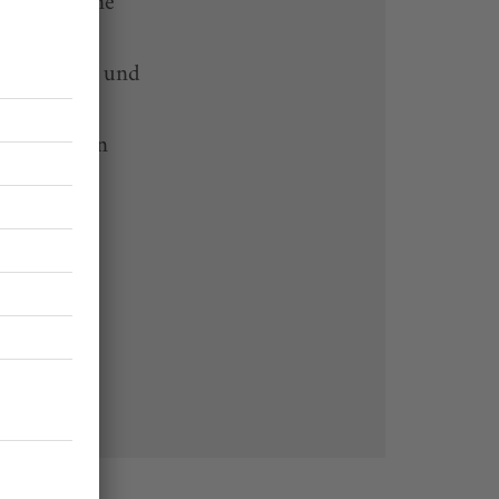
rtikel online
-heute-App und
 Endgeräten
rchiv von
 des Abos