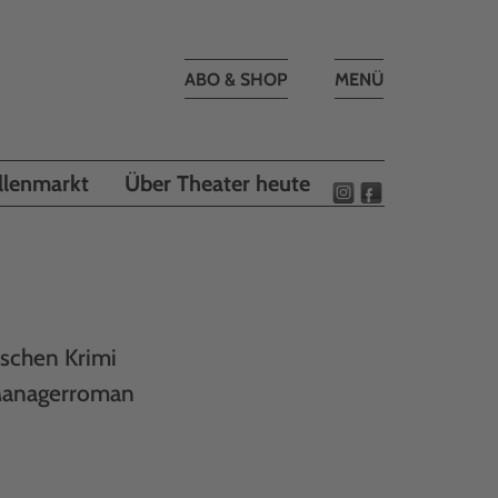
Toggle
ABO & SHOP
MENÜ
navigation
llenmarkt
Über Theater heute
ischen Krimi
 Managerroman