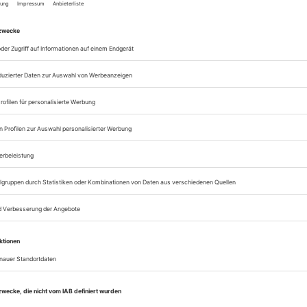
Alle Theater-heute-A
lesen
Zugang zur Theater
zum ePaper
Lesegenuss auf allen
Zugang zum Onlinea
Theater heute
Sie können alle Vorteile
sofort nutzen
Digital-Abo testen