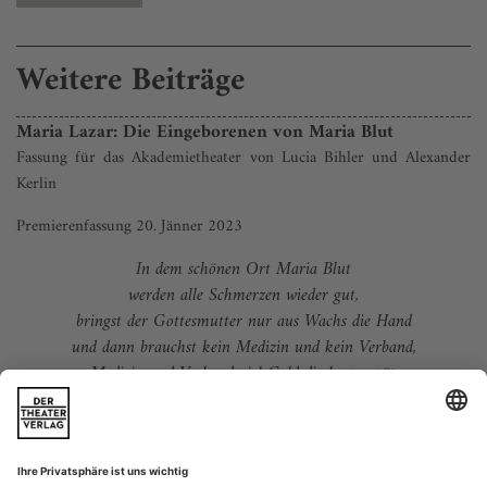
Weitere Beiträge
Maria Lazar: Die Eingeborenen von Maria Blut
Fassung für das Akademietheater von Lucia Bihler und Alexander
Kerlin
Premierenfassung 20. Jänner 2023
In dem schönen Ort Maria Blut
werden alle Schmerzen wieder gut,
bringst der Gottesmutter nur aus Wachs die Hand
und dann brauchst kein Medizin und kein Verband,
Medizin und Verband viel Geld dir kosten tät,
sie aber machts für ein Gebet.