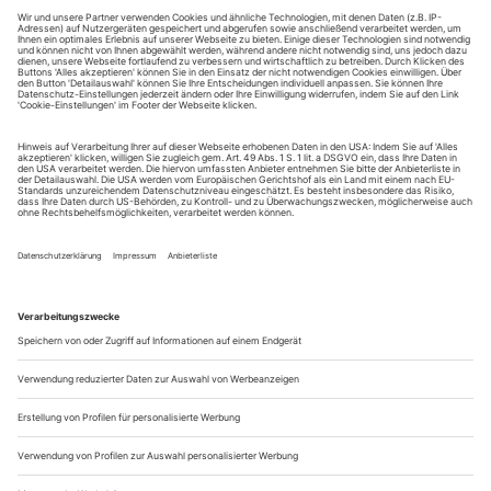
FIGUREN
(Besetzung der Uraufführung der Bühnenfassung im Wiener
Akademietheater)
Stimme der Erzählerin (Stefanie Dvorak)
Doktor...
Suchlauf 4/23
TV-Hinweise und Streaming für April
2./SONNTAG arte, Es war einmal Picasso
Thementag mit über 16 Stunden Programm, darunter die
Spielfilme «Mein Mann Picasso» (1996) und «Wem die
Stunde schlägt» (1943), die Dokumentarfilme «Der
Minotaurus – das bin ich!» (2022), «Picasso ohne Legenden»
(2022), «Pablo Picasso & Françoise Gilot – Die Frau, die nein
sagt» (2020), «Looking for Picasso» (2013) und die...
Schuld und Heldentum
Schiller «Wilhelm Tell» am Schauspielhaus Düsseldorf