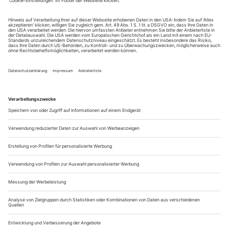
Südafrika und die Sorge um das Offene: der Assitej World Congress
«Cradle of Creativity» in Kapstadt
Inmitten des aufgeregten Treibens zwischen Bahnhof und
Long Street, dem Herzen Kapstadts, steht ruhig und
selbstbewusst die alte Cape Town City Hall. Im edwardischen
Stil nach dem zweiten Burenkrieg 1905 gebaut, ist sie jedoch
längst nicht mehr nur Symbol von Kolonialzeit und Apartheid.
Nelson Mandela hielt 1990 hier wenige Stunden nach der
Haftentlassung seine...
Auf ein Bier!
Das 14. Körber Studio Junge Regie zeigte die ganze Bandbreite von
Theater heute – und musste sich für eine Siegerin entscheiden:
Caroline Creutzburg
Zum Glück war da dieser eine Kasten Bier zu viel, den
Thalia-Betriebsdirektorin Karin Becker ins Foyer in der
Gaußstraße geschleppt hatte, um sich zu bedanken: bei den