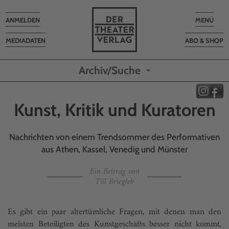
Toggle
Toggle
ANMELDEN
MENÜ
navigation
navigatio
MEDIADATEN
ABO & SHOP
Archiv/Suche
Kunst, Kritik und Kuratoren
Nachrichten von einem Trendsommer des Performativen
aus Athen, Kassel, Venedig und Münster
Ein Beitrag von
Till Briegleb
Es gibt ein paar altertümliche Fragen, mit denen man den
meisten Beteiligten des Kunstgeschäfts besser nicht kommt,