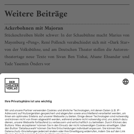
Weitere Beiträge
Ackerbohnen mit Majoran
Stückeschreiben bleibt schwer: In der Schaubühne macht Marius von
Mayenburg «Peng», René Pollesch verabschiedet sich mit «Dark Star»
von der Volksbühne, und am Deutschen Theater stellen die Autoren­
theatertage neue Texte von Sivan Ben Yishai, Afsane Ehsandar und
Yade Yasemin Önders vor
»Ralph Peng war schon vorgeburtlich eine erstaunliche
Erscheinung: Wie auf dem Ultraschall deutlich sichtbar, hat
der kleine Ralph als Embryo seine Zwil­lingsschwester
erwürgt, weil sie sich im Geburtskanal vordrängeln wollte. So
beginnt ein Leben aus solidem Wettbewerbsgeist in einem
gesunden Ego, das gerne über Fairness nachdenkt. Der kleine
Racker entpuppt sich...
Die Tragik eines Hoffnungslandes