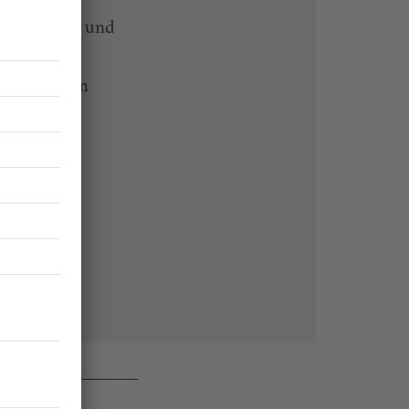
-heute-App und
 Endgeräten
rchiv von
 des Abos