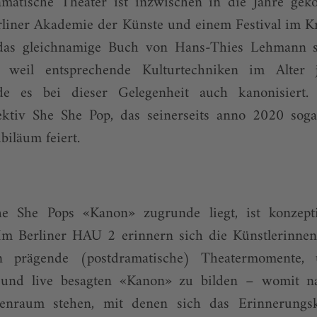
matische Theater ist inzwischen in die Jahre ge
rliner Akademie der Künste und einem Festival im K
 das gleichnamige Buch von Hans-Thies Lehmann s
 weil entsprechende Kulturtechniken im Alter 
de es bei dieser Gelegenheit auch kanonisiert
ektiv She She Pop, das seinerseits anno 2020 sog
biläum feiert.
he She Pops «Kanon» zugrunde liegt, ist konzepti
 Im Berliner HAU 2 erinnern sich die Künstlerinne
an prägende (postdramatische) Theatermomente,
 und live besagten «Kanon» zu bilden – womit na
nraum stehen, mit denen sich das Erinnerungsk