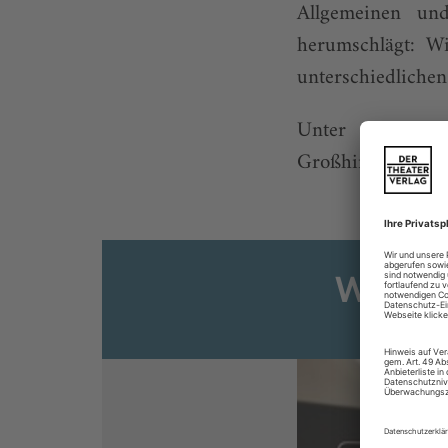
Allgemeinen un
herumschlägt: Wi
unterschiedliche
Unter welchen 
Großhirnrinden abg
Weiter
Sie s