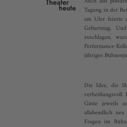
Auch das postdra
Tagung in der Be
am Ufer feierte
Geburtstag. Und
zuschlagen, wur
Performance-Koll
jähriges Bühnenju
Die Idee, die S
verheißungsvoll.
Gäste jeweils 
allabendlich neu
Fragen im Bühne