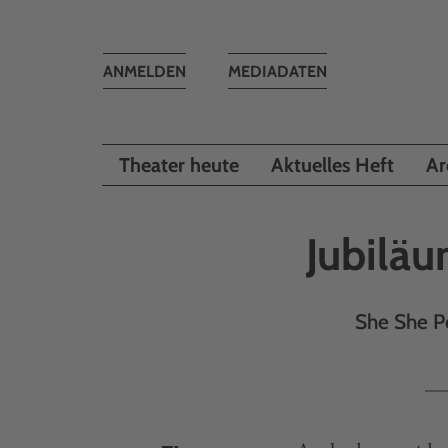
Toggle
ANMELDEN
MEDIADATEN
navigation
Theater heute
Aktuelles Heft
Ar
Jubilä
She She P