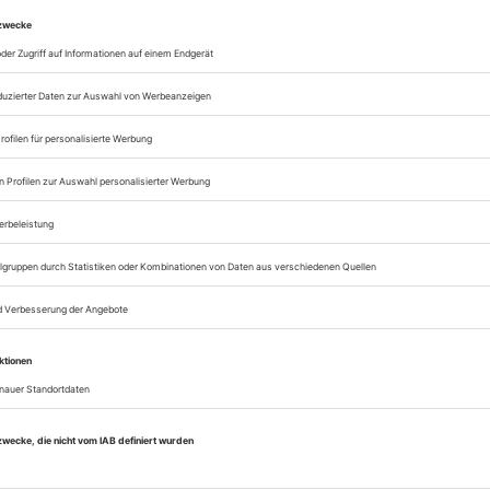
Zugang zur Theater
zum ePaper
Lesegenuss auf allen
Zugang zum Onlinea
Theater heute
Sie können alle Vorteile
sofort nutzen
Digital-Abo testen