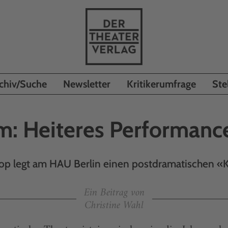
chiv/Suche
Newsletter
Kritikerumfrage
Ste
um: Heiteres Performanc
op legt am HAU Berlin einen postdramatischen «
Ein Beitrag von
Christine Wahl