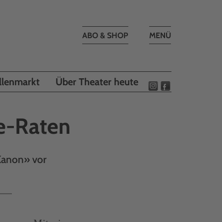
Toggle
ABO & SHOP
MENÜ
navigation
llenmarkt
Über Theater heute
e-Raten
Kanon» vor