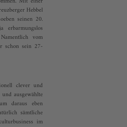
kommen. Mit einer
reuzberger Hebbel
oeben seinen 20.
ja erbarmungslos
. Namentlich vom
ar schon sein 27-
onell clever und
n und ausgewählte
 um daraus eben
türlich sämtliche
ulturbusiness im