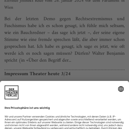
Elfriede Jelineks Rede vom 26. Januar 2024 vor dem Parlament in
Wien
Bei der letzten Demo gegen Rechtsextremismus und
Faschismus habe ich es schon gesagt, ich fühle mich seltsam,
wie ein Bauchredner – das sage ich jetzt –, der seine eigene
Stimme wie eine fremde sprechen läßt, die aber immer schon
gesprochen hat. Ich habe es gesagt, ich sage es jetzt, wie oft
werde ich es noch sagen müssen? Dürfen? Walter Benjamin
spricht (in «Über den Begriff der...
Impressum Theater heute 3/24
Pläne der Redaktion
Tumult im Burgtheater (Foto oben) bei der Uraufführung
von Thomas Bernhards «Heldenplatz» 1988: Ob Frank
Castorf bei seinem Nachspiel auch schafft, was Claus
Peymann damals gelang?
Ihre Vorgängerin Iris Laufenberg ging danach ans Deutsche