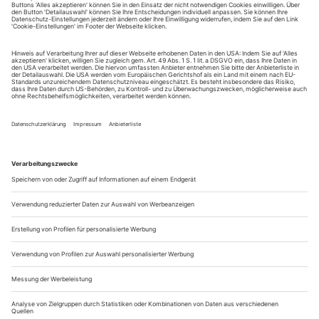
Theater Berlin. Jetzt hat Andrea Vilter das Karrieresprungbrett
Schauspielhaus Graz übernommen: der Neustart
Lukas Rietzschel hat...
Spielpläne Theater 3/24
AACHEN, GRENZLANDTHEATER
10. Weiler, Eingeschlossene Gesellschaft
R. Anja Junski
AACHEN, THEATER
22. Tarnóczi und Ensemble, nach Platon, Das Gastmahl
(U)
R. Jakab Tarnóczi
30. Dlé, House of Karls (Ein gar ergetzliches Rap-
Spectaculum über Karl den Großen (U)
R. Florian Hertweck
AALEN, THEATER