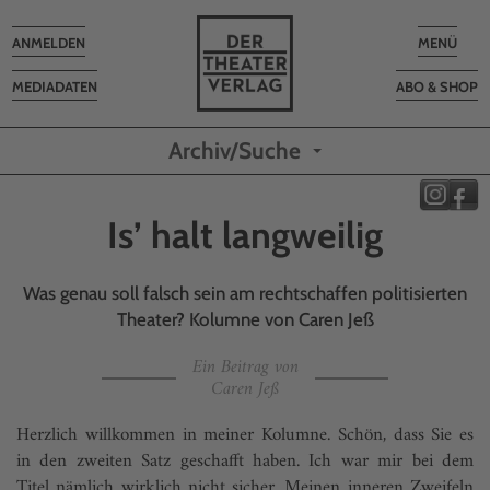
Toggle
Toggle
ANMELDEN
MENÜ
navigation
navigatio
MEDIADATEN
ABO & SHOP
Archiv/Suche
Is’ halt langweilig
Was genau soll falsch sein am rechtschaffen politisierten
Theater? Kolumne von Caren Jeß
Ein Beitrag von
Caren Jeß
Herzlich willkommen in meiner Kolumne. Schön, dass Sie es
in den zweiten Satz geschafft haben. Ich war mir bei dem
Titel nämlich wirklich nicht sicher. Meinen inneren Zweifeln