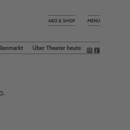
Toggle
ABO & SHOP
MENÜ
navigation
llenmarkt
Über Theater heute
0.