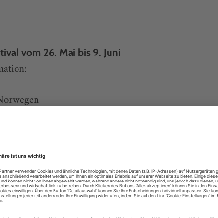
tival vom 26. Mai bis 9. Juni
mation:
Norwegen
 06 30
www.billettservice.no
!» 9. Deutsches Kinder- und Jugendtheatertreffe