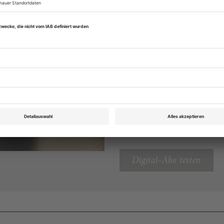
lesen
Zugang zur Theater
zum ePaper
Lesegenuss auf allen
Zugang zum Onlinea
Theater heute
Sie können alle Vorteile
sofort nutzen
Digital-Abo testen