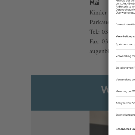
Mai
Kinder- und Juge
Parkaue 29, 1036
Tel.: 030/550 90
Fax: 030/553 21 
augenblickmal@kjtz
Weiter
Sie s