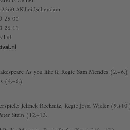
vations Center
L-2260 AK Leidschendam
20 25 00
0 26 11
al.nl
ival.nl
hakespeare As you like it, Regie Sam Mendes (2.–6.
s (4.–6.)
piele: Jelinek Rechnitz, Regie Jossi Wieler (9.+10.
eter Stein (12.+13.