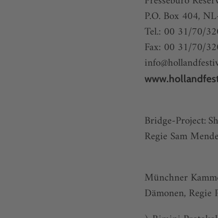
Pressebüro Reser
P.O. Box 404, N
Tel.: 00 31/70/3
Fax: 00 31/70/32
info@hollandfestiv
www.hollandfest
Bridge-Project: S
Regie Sam Mende
Münchner Kammers
Dämonen, Regie P