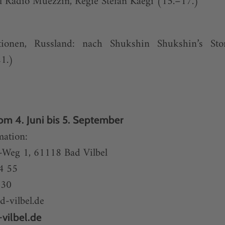
l Radio Muezzin, Regie Stefan Kaegi (15.–17.)
ionen, Russland: nach Shukshin Shukshin’s Stor
1.)
om 4. Juni bis 5. September
mation:
-Weg 1, 61118 Bad Vilbel
4 55
430
d-vilbel.de
vilbel.de