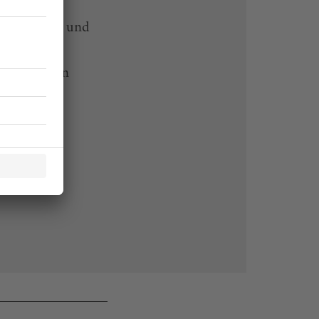
-heute-App und
 Endgeräten
rchiv von
 des Abos