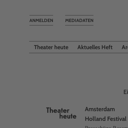
Toggle
ANMELDEN
MEDIADATEN
navigation
Theater heute
Aktuelles Heft
Ar
E
Amsterdam
Holland Festival 