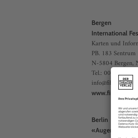
Bergen
International Fes
Karten und Infor
PB. 183 Sentrum
N-5804 Bergen, 
Tel.: 0047 55 21
info@fib.no
oder
www.fib.no
Berlin
«Augenblick mal