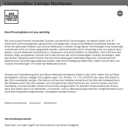
Literaturfilm: Lustige Hooligans
Stepan Altrichter hat Jaroslav Rudiš’ Plattenbau-Roman
«Nationalstraße» als Buddy-Movie verfilmt
Guten Morgen, ihr Arschlöcher!», brüllt Vandam über den
Plattenbau. Hart, aber herzlich geht es zu in der Prager
Vorstadt, wo Vandam und Psycho tagsüber einen Hilfsjob auf
dem Bau absolvieren und sich abends in Luckas Kneipe die
Kante geben. Aggro-Typen, aber mit dem Herzen auf dem
rechten Fleck. Obwohl, das mit dem Herz ist so eine Sache:
Vandam behauptet, 1989...
Zürich: Sozialstrategien der Leere
Leonie Böhm nach Büchner «Leonce und Leonce»
Zum letzten Mal Theater vor dem Lockdown, vielleicht sogar
die letzte Premiere der Spielzeit: Zwei Tage vor Christoph
Marthalers abgesagter Dieter-Roth-Uraufführung «Das
Weinen (Das Wähnen)» konnte Leonie Böhm,