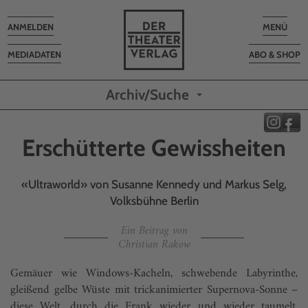
Toggle
Toggle
ANMELDEN
MENÜ
navigation
navigatio
MEDIADATEN
ABO & SHOP
Archiv/Suche
Erschütterte Gewissheiten
«Ultraworld» von Susanne Kennedy und Markus Selg,
Volksbühne Berlin
Ein Beitrag von
Christian Rakow
Gemäuer wie Windows-Kacheln, schwebende Labyrinthe,
gleißend gelbe Wüste mit trickanimierter Supernova-Sonne –
diese Welt, durch die Frank wieder und wieder taumelt,