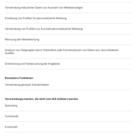
Hausregisseurin am Schauspielhaus, ihren Büchner-Abend
noch her­ausbringen. Es grenzt an ein Wunder, viele Theater
hatten schon geschlossen, und am...
Dresden: Überschießender Idealismus
nach Ingo Schulze «Peter Holtz», Gorki «Kinder der Sonne»
Peter Holtz verfügt über eine seltene (Un-)Fähigkeit. Und
zwar eine, die besonders in diktato­rischen Systemen von
unschätzbarem Vorteil ist: Er zeigt sich komplett immun
gegen die hohle Parteiprosa, mit der die Nomenklatura ihre
fragwürdige Ordnung zu legitimieren pflegt. Diesem höchst
außergewöhnlichen Kind der DDR fehlt nämlich schlicht das
Gen zur...
Über uns
Kontakt
Kritikerumfrage
Newsletter
Mediadaten
Datenschutz
Impressum
AGB