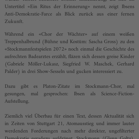
Untertitel «Ein Ritus der Erinnerung» nennt, zeigt Ibsens
Anti-Demo­kratie-Farce als Blick zurück aus einer fernen
Zukunft.
Während ein «Chor der Wächter» auf einem weißen
Treppenhalbrund (Bühne und Kostüm: Sascha Gross) zu den
«Stockmannfestspielen 2072» noch einmal die Geschichte des
aufrechten Badearztes erzählt, fläzen sich dessen greise Kinder
(Gabriele Möller-Lukasz, Siegfried W. Maschek, Gerhard
Palder) in drei Show-Sesseln und gucken interessiert zu.
Dazu gibt es Platon-Zitate im Stockmann-Chor, mal
gesungen, mal gesprochen: Ibsen als Science-Fiction-
Aufstellung.
Ziemlich viel Überbau für einen Text, dessen Aktualität sich
in Zeiten von Stuttgart 21, Atomausstieg und immer lauter
werdenden Forderungen nach mehr direkter, ungefilterter
Demokratie geradezu aufdrängt. Stockmann (Glenn Goltz),