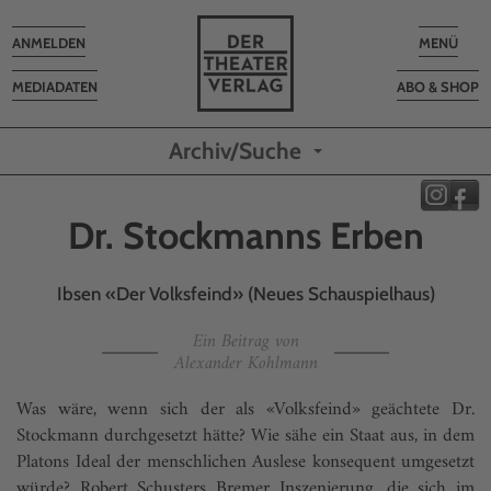
Toggle
Toggle
ANMELDEN
MENÜ
navigation
navigatio
MEDIADATEN
ABO & SHOP
Archiv/Suche
Dr. Stockmanns Erben
Ibsen «Der Volksfeind» (Neues Schauspielhaus)
Ein Beitrag von
Alexander Kohlmann
Was wäre, wenn sich der als «Volksfeind» geächtete Dr.
Stockmann durchgesetzt hätte? Wie sähe ein Staat aus, in dem
Platons Ideal der menschlichen Auslese konsequent umgesetzt
würde? Robert Schusters Bremer Inszenierung, die sich im