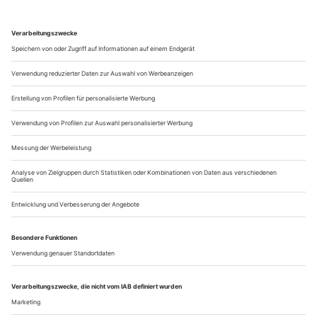
liebkosen sich. Dieses Venedig ist ein Knabeninternat. Und
Internate taugen nicht für Idyllen. Also steht da plötzlich
einer, den sie abstoßen, aus unerfindlichen Gründen. Ein
kräftiger...
Teile und gewinnet
Das Kampnagel Sommerfestival unter Matthias von Hartz geht mit
Boris Charmatz, geheimagentur und Forced Entertainment in die
vorletzte Runde
Dieses Sommerfestival wird das größte und schönste, das es je
gab», verkündete der Künstlerische Leiter Matthias von Hartz
im Programmheft. Auch das gesinnungsbewusste Festival in
Hamburg ist von der «Wachstumslogik» bedroht. Bei einem
Blick ins eigene Theorie-Programm mit dem Schwerpunkt
«Gemeingüter» hätte sich als passendere Überschrift für die
neuen...