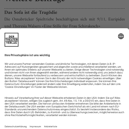
Das Sofa ist die Tragödie
Die Osnabrücker Spieltriebe beschäftigten sich mit 9/11, Euripides
und Theresia Walsers «Eine Stille für Frau Schirakesch»
Das Vierspartentheater Osnabrück hat einen neuen
Intendanten. Er heißt Ralf Waldschmidt, war zuletzt
Operndirektor in Augsburg und packte die Gelegenheit beim
Schopf: Sein Vorgänger Holger Schultze hatte ihm das Festival
«Spieltriebe» vererbt, das seit 2005 alle zwei Jahre zum
Spielzeitauftakt ein Bündel von neuen Stücken zum Routen-
Event zusammenschnürt, quer...
Männer!
Shakespeare «Der Kaufmann von Venedig» (Schauspielhaus Dresden)
Zwölf Männer, halbnackt, in schwarzer Einheitsunterhose,
eingesperrt in einen mit schwarzem Tuch ausgeschlagenen
Innenhof. Fast alle sind jung, athletisch, zart. Sie befühlen und