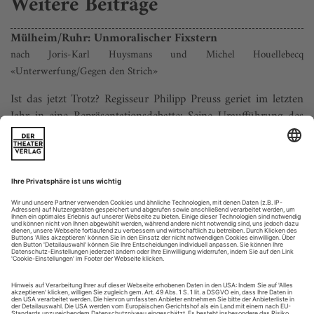
Weitere Beiträge
Mülheim/Ruhr: Unmoralischer Fixstern
nach Joris-Karl Huysmans und Michel Houellebecq
«Unterwerfung/Gegen den Strich»
Ist das jetzt Trotz? Regisseur Philipp Preuss geriet im letzten
Jahr in eine Repräsentationsdebatte: Seine Uraufführung des
Dramas «atlas» von Thomas Köck wurde seitens asiatisch-
deutscher Kulturschaffender grundlegend dafür kritisiert, dass
hier «weiße Menschen die Geschichten von Menschen of
colour auf deren Kosten nutzen» würden. In Mülheim
inszeniert der weiße...
Ab in die Cloud!
Yael Ronen und Dimitrij Schaad lachen mit Yuval Noah Harari am
Thalia Theater über die Welt in 20 Jahren: «(R)Evolution» – der
Stückabdruck liegt
diesem Heft bei