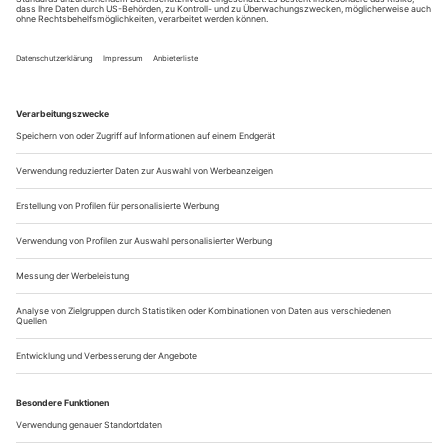
Zwei Tage war das Virus, das 14 Tage später das
(Theater-)Leben zum Erliegen brachte, schon in Deutschland
unterwegs, als am 29. Februar am Hamburger Thalia Theater
Yael Ronens «(R)Evolution» zur Uraufführung kam. Der
Abend, inspiriert von den Gedankenspielen zu den
disruptiven Einschnitten am Ende des Anthropozäns von
Ronens israelischem Landsmann Yuval Noah...
Freiburg: Letzte Mohikaner
Shakespeare/Caplinski «Der Widerspenstigen Zähmung»
Den ganzen Tag lang überschlugen sich die Ereignisse.
Schulen, Universitäten, Museen, Grenzen, alle geschlossen.
Messen, Kongresse, Konzerthallen und Theater hatten sich
vorher schon dem Druck der Corona-Pandemie gebeugt. Alle
Theater? Nicht ganz. Ein mittleres Haus im südbadischen
Freiburg hörte nicht auf, dem Virus Widerstand zu leisten.