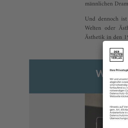
männlichen Drama
Und dennoch ist 
Welten oder Äst
Ästhetik in den 1
Weiter
Sie s