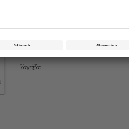
eichnis
Theater heute Jahrbuch 2019
Rubrik: Neues Stadttheater, Seite 86
von Von Katharina Rost/Jenny Schrödl
Vergriffen