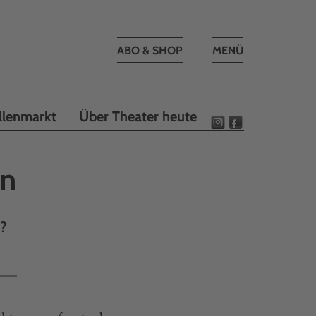
Toggle
ABO & SHOP
MENÜ
navigation
llenmarkt
Über Theater heute
en
9?