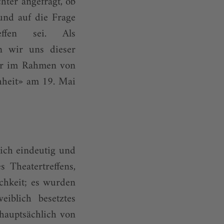
ter angefragt, ob
und auf die Frage
ffen sei. Als
n wir uns dieser
wir im Rahmen von
hheit» am 19. Mai
lich eindeutig und
 Theatertreffens,
chkeit; es wurden
iblich besetztes
 hauptsächlich von