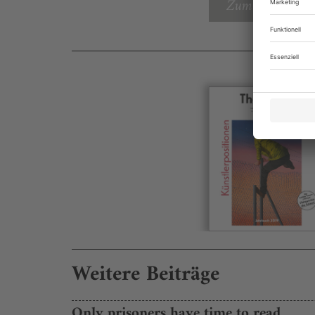
Zum Inhaltsverz
Weitere Beiträge
Only prisoners have time to read