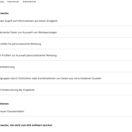
zum ePaper
Lesegenuss auf allen
Zugang zum Onlinea
Theater heute
Sie können alle Vorteile
sofort nutzen
Digital-Abo testen