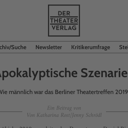
chiv/Suche
Newsletter
Kritikerumfrage
Ste
pokalyptische Szenari
ie männlich war das Berliner Theatertreffen 201
Ein Beitrag von
Von Katharina Rost/Jenny Schrödl