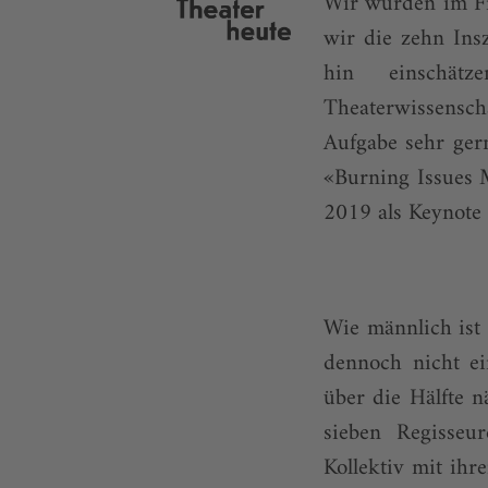
Wir wurden im Fr
wir die zehn Ins
hin einschät
Theaterwissensc
Aufgabe sehr ger
«Burning Issues 
2019 als Key­note
Wie männlich ist 
dennoch nicht ei
über die Hälfte 
sieben Regisseu
Kollektiv mit ihr