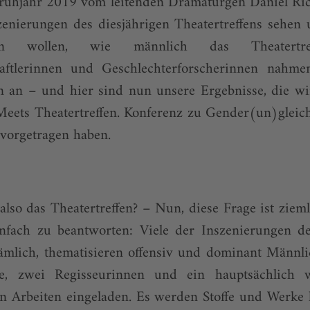
ühjahr 2019 vom leitenden Dramaturgen Daniel Rich
zenierungen des diesjährigen Theatertreffens sehen 
zen wollen, wie männlich das Theatertre
haftlerinnen und Geschlechterforscherinnen nahme
n an – und hier sind nun unsere Ergebnisse, die 
Meets Theatertreffen. Konferenz zu Gender(un)gleic
 vorgetragen haben.
also das Theatertreffen? – Nun, diese Frage ist ziem
nfach zu beantworten: Viele der Inszenierungen des
nämlich, thematisieren offensiv und dominant Männli
re, zwei Regisseurinnen und ein hauptsächlich we
en Arbeiten eingeladen. Es werden Stoffe und Werke