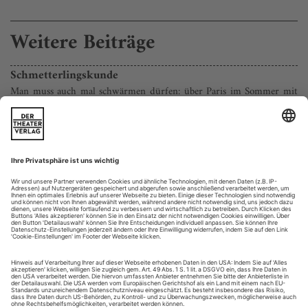
Weitere Beiträge
Schmetterlingskunde
Man muss auch mal schwärmen dürfen: über Paris im Sommer mit
Isabelle Huppert in Krzysztof Warlikowskis Williams-Inszenierung
«Endstation Sehnsucht» und Ariane Mnouchkines neuestes
Zauberstück «Les Naufragés du Fol Espoir»
Dass Schmetterlinge mit ihrem Flügelschlag Verheerendes
anrichten können, hat sich herumgesprochen. Hier ist die
Verheerung schon da, der Schmetterling tot. Aufgespießt auf
einem Drehhocker, im schwarzen Négligé, die weißen Beine
von sich gespreizt wie ein Falter im Papiliorama, sitzt Isabelle
Huppert zehn heftige Bühnenminuten lang allein mit ihrem
übergroß...
Durchgezappt