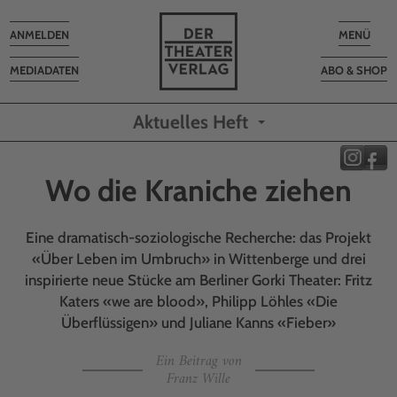
Toggle
Toggle
ANMELDEN
MENÜ
navigation
navigatio
MEDIADATEN
ABO & SHOP
Aktuelles Heft
Wo die Kraniche ziehen
Eine dramatisch-soziologische Recherche: das Projekt
«Über Leben im Umbruch» in Wittenberge und drei
inspirierte neue Stücke am Berliner Gorki Theater: Fritz
Katers «we are blood», Philipp Löhles «Die
Überflüssigen» und Juliane Kanns «Fieber»
Ein Beitrag von
Franz Wille