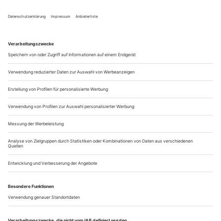
Falk Richter «Krieg der Bilder» (U, Staats­theater, TiC)
Der Inszenierung indirekt vorangestellt ist ein vielsagender
Satz des Autors. «Ich bin genauso wie meine Figuren»,
schreibt Falk Richter im Programmheft, und man beginnt
sogleich nach den Spuren zu suchen. Wahrscheinlich sind sie
in allen sieben Figuren zu finden, die Richter in seinem Stück
«Krieg der Bilder» in einem unübersichtlichen Medien-
Kultur-Kunst-Bereich...
Die Partei hat immer Recht
«Er rührte an den Schlaf der Welt»: Jochen Voits grandiose Biografie
über den kommunistischen Großkünstler Ernst Busch
Du bist ein ganz blöder SED-Otto», lästerte in nordischer
Klarsicht der Hamburger «Volksschauspieler» Hans Albers
über den politisch ständig benebelten, mit roten Fahnen
wedelnden Kollegen «Volksschauspieler» Ernst Busch. Der
stammt zwar gleichfalls aus dem kühlen Norden, aus Kiel,