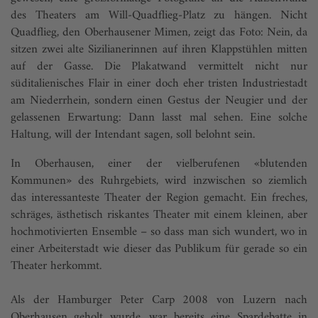
des Theaters am Will-Quadflieg-Platz zu hängen. Nicht
Quadflieg, den Oberhausener Mimen, zeigt das Foto: Nein, da
sitzen zwei alte Sizilianerinnen auf ihren Klappstühlen mitten
auf der Gasse. Die Plakatwand vermittelt nicht nur
süditalienisches Flair in einer doch eher tristen Industriestadt
am Niederrhein, sondern einen Gestus der Neugier und der
gelassenen Erwartung: Dann lasst mal sehen. Eine solche
Haltung, will der Intendant sagen, soll belohnt sein.
In Oberhausen, einer der vielberufenen «blutenden
Kommunen» des Ruhrgebiets, wird inzwischen so ziemlich
das interessanteste Theater der Region gemacht. Ein freches,
schräges, ästhetisch riskantes Theater mit einem kleinen, aber
hochmotivierten Ensemble – so dass man sich wundert, wo in
einer Arbeiterstadt wie dieser das Publikum für gerade so ein
Theater herkommt.
Als der Hamburger Peter Carp 2008 von Luzern nach
Oberhausen geholt wurde, war bereits eine Spardebatte in