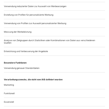
Marketing-Fresko ist die normale Welt kaum noch zu
erkennen.» So beschrieb der polnische Dramatiker Andrzej
Stasiuk letzten August den merkantilen Flair der ehemaligen
Textil- und Kapitalismusmetropole des 19. Jahrhunderts.
Optimistisch erscheint das im...
Ein langer Abend der Melancholie
Sam Shepard, Wim Wenders «Paris, Texas» (Centraltheater)
Diese Uraufführung beginnt im Nichts. Kurz flackert das
Licht im tiefschwarzen Raum auf, dann wieder Dunkelheit.
Einige Zuschauer werden unruhig. Aus dem Off ertönt das
Hartmann-Motto: «All we see is but a dream.» Auf der Bühne
erstrahlt ein güldener Vorhang, der Heike Makatsch einrahmt.
Einsam sitzt sie da und spricht als Peep-Show-Girl Jane zum
Publikum, als ob...
Über uns
Kontakt
Kritikerumfrage
Newsletter
Mediadaten
Datenschutz
Impressum
AGB