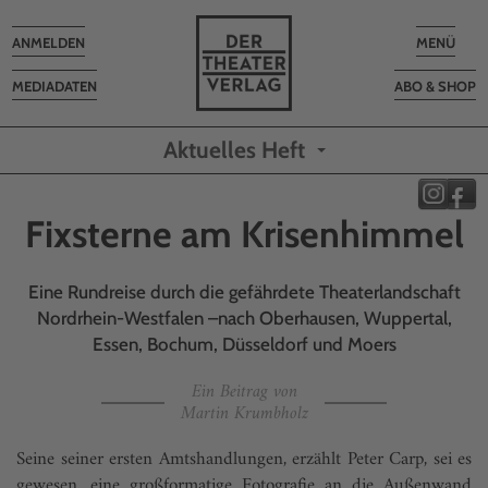
Toggle
Toggle
ANMELDEN
MENÜ
navigation
navigatio
MEDIADATEN
ABO & SHOP
Aktuelles Heft
Fixsterne am Krisenhimmel
Eine Rundreise durch die gefährdete Theaterlandschaft
Nordrhein-Westfalen –nach Oberhausen, Wuppertal,
Essen, Bochum, Düsseldorf und Moers
Ein Beitrag von
Martin Krumbholz
Seine seiner ersten Amtshandlungen, erzählt Peter Carp, sei es
gewesen, eine großformatige Fotografie an die Außenwand