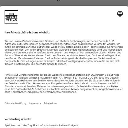
Schlicht und umgreifend
Rafael Spregelburd «Alles» (DE, Badisches Staatstheater/Insel)
Kleine Brötchen sind nicht das Ding von Rafael Spregelburd:
In seiner «Heptalogie nach Hieronymus Bosch» handelte der
argentinische Ironiker die sieben Todsünden in zeitgemäßen
Varianten ab («Die Dummheit», «Die Gier», «Die Panik»
etc.). Sein jüngstes Stück, in seiner ersten Regiearbeit an
einem deutschen Theater nun erstaufgeführt, heißt schlicht
und umgreifend...
Das gelobte Land: Gier
Alternativlos – die dritte Ausgabe des «Polski Express» untersucht im
Berliner HAU die Einschläge des Kapitalismus in Lodz und
Umgebung
Die Umgebung von Lodz … macht den Eindruck eines
frühkapitalistischen Heer­lagers. Hinter diesem gigantischen