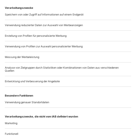
Frau, allesamt stummfilmhaft geschminkt und in weißer
Feinripp-Unterwäsche, zupfen an ihm herum, bringen ihn
allmählich zum Tanzen. Dann stülpen sie den Anzug einem
von sich über, dem staunenden jungen Mann mit der
Stirnlocke. Und im Handumdrehen ist er zum Protagonisten
in Kafkas Erzählung «Das Urteil»...
Disziplin oder Konsequenz?
Klaus Pohl erinnert an seinen Freund und Kollegen Ignaz Kirchner
Mit Ignaz Kirchner stand ich in einer Gosch-Inszenierung
von «Warten auf Godot» in Köln auf der Bühne, als Godot
tatsächlich kam. Wir waren erlöst, bis sich dieser Kölner
Godot – naturgemäß! – als Studenten-Ulk entpuppte.
Erst einmal stürmte ich hinter den Schmuckvorhang zum
wartenden Ignaz. «Ignaz! Wir können in die ‹Glocke›, Milch
trinken, Godot ist gekommen....