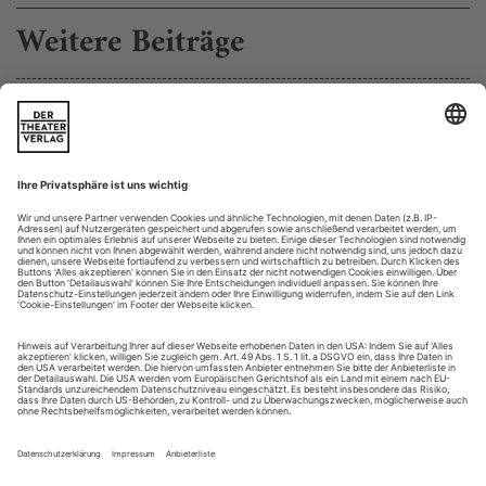
Weitere Beiträge
Die vierte Form des Wahnsinns
Zum Tod des Schauspielers und lebenslangen
Bücherhändlers Ignaz Kirchner
Der verrückte Ignaz» – so unterschrieb Ignaz Kirchner seine
Postkarten, die er ohne konkreten Anlass oft an mich sandte.
Es waren poetische Zurufe mit dem Bild eines Dichters meist
und mit einer pointierten Weisheit, die Ignaz verkündet
wissen wollte. Immer wieder mit Sätzen von Dichtern, die er
gerade für sich entdeckt und ergründet hatte, für die er mit
seinen...
Saarbrücken: Nah bei K.
nach Kafka «Kafkas Haus»
Ein Herrenanzug auf einem Tisch. Sechs Männer und eine