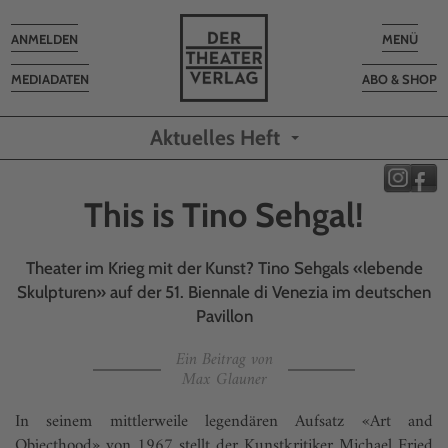
Toggle
Toggle
ANMELDEN
MENÜ
navigation
navigatio
MEDIADATEN
ABO & SHOP
Aktuelles Heft
This is Tino Sehgal!
Theater im Krieg mit der Kunst? Tino Sehgals «lebende
Skulpturen» auf der 51. Biennale di Venezia im deutschen
Pavillon
Ein Beitrag von
Max Glauner
In seinem mittlerweile legendären Aufsatz «Art and
Objecthood» von 1967 stellt der Kunstkritiker Michael Fried