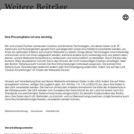
Weitere Beiträge
Die Kunst der Fuge
Christoph Klimke nach Pasolini «Die nackten Füße»
Ein junger Mann von engelhafter Schönheit bricht in die
gediegene Langeweile einer Mailänder Industriellenfamilie,
bringt erotische Erleuchtung und hinterlässt Chaos und
Wahnsinn. Nacheinander lassen sich die Familienmitglieder
mitsamt dem Dienstmädchen von dem mysteriösen Gast
faszinieren und verführen, der so plötzlich wie er gekommen
ist auch wieder...
Überall Sexuelles
Marius von Mayenburg «Feuergesicht»
Wie ändert sich in sieben Jahren der Blick auf ein
Erstlingsdrama, das seinerzeit als veritables Horrorstück in die
Theatergeschichte einging? Eine ganz normale vierköpfige