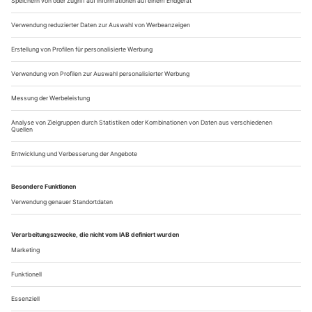
Familie: Die pubertierenden Kinder sind inzestuös ineinander
verwoben, Kurt bastelt in der Garage Molotowcocktails und
wirft sie in fremde Häuser, am Schluss erschlagen die
Geschwister ihre...
Eine Frage der Geldbeschaffung
Sandra Strunz/Viola Hasselberg «Vabanque – Ein deutsch-polnisches
Stück mit Bankräubern jenseits der 70»
Ein Titel allein reicht nicht. Das Projekt ist kompliziert, es
muss erklärt werden, es braucht einen Untertitel. «Ein
deutsch-polnisches Stück mit Bankräubern jenseits der 70»
lautet er – und ist schon falsch. Denn Bankräuber spielen
natürlich nicht mit, auch keine ehemaligen, nur deutsche und
polnische Schauspieler, Profis und Laien. Der Untertitel ist
nichts als...
Über uns
Kontakt
Kritikerumfrage
Newsletter
Mediadaten
Datenschutz
Impressum
AGB