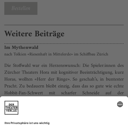
Bestellen
Weitere Beiträge
Im Mythenwald
nach Tolkien «Riesenhaft in Mittelerde» im Schiffbau Zürich
Die Stoffwahl war ein Herzenswunsch: Die Spieler:innen des
Zürcher Theaters Hora mit kognitiver Beeinträchtigung, kurz
Horas, wollten «Herr der Ringe». So geschah’s, in buntester
Pracht. Zu bedauern bleibt einzig, dass das so gute wie echte
Hobbit-Fan-Schwert mit scharfer Schneide auf der
Theaterbühne nicht erlaubt ist. Stattdessen nur unphallischer
Wackelpudding.
...