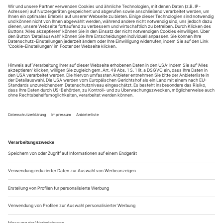
Die Mitbürger
© Suhrkamp Verlag AG, Berlin, 2023
ich halte es für die pflicht eines rechtschaffenen bürgers, das heil
des staates dem beifall der zuhörer vorzuziehen.
Demosthenes
wenn nicht mit rap – dann mit der pumpgun.
K.I.Z.
bürger potsdams, wacht auf! wir gehen einen guten weg.
Martin Kwaschik, 4. November 1989 Luisenplatz / Platz der
Nationen
natürlich hab ich keine hoffnung. ich bin ja nicht bescheuert.
...
In Machtarchitekturen
Vom Ende der klaren Hierarchien: Jan Bosse schält am Hamburger
Thalia Theater den Entertainment-Kern aus Shakespeares «König