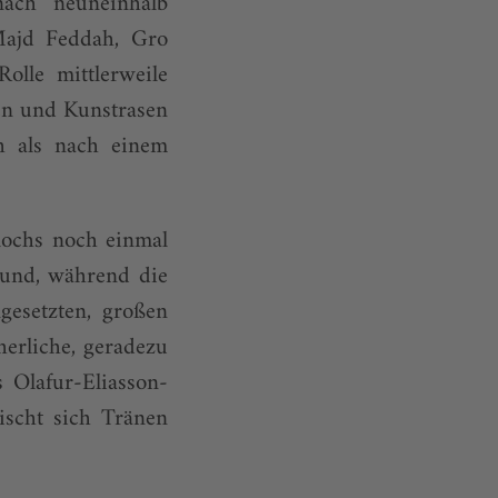
ach neuneinhalb
Majd Feddah, Gro
olle mittlerweile
n und Kunstrasen
ah als nach einem
lochs noch einmal
ound, während die
esetzten, großen
erliche, geradezu
 Olafur-Eliasson-
ischt sich Tränen