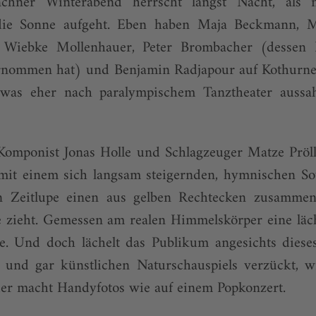
hner Winterabend herrscht längst Nacht, als n
die Sonne aufgeht. Eben haben Maja Beckmann, 
 Wiebke Mollenhauer, Peter Brombacher (dessen R
rnommen hat) und Benjamin Radjapour auf Kothurne
, was eher nach paralympischem Tanztheater auss
Komponist Jonas Holle und Schlagzeuger Matze Pröl
 mit einem sich langsam steigernden, hymnischen S
n Zeitlupe einen aus gelben Rechtecken zusammeng
e zieht. Gemessen am realen Himmelskörper eine läch
e. Und doch lächelt das Publikum angesichts dieses
nz und gar künstlichen Naturschauspiels verzückt, w
er macht Handy­fotos wie auf einem Popkonzert.