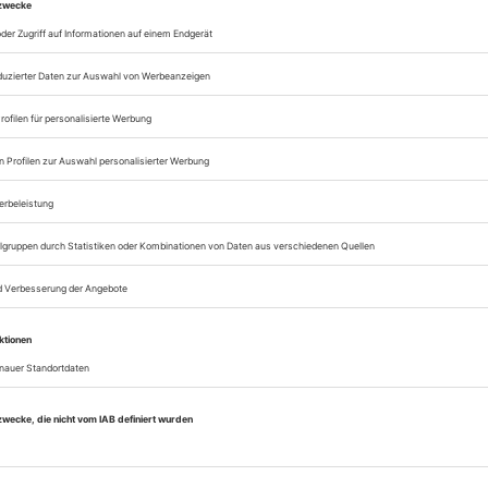
Lesegenuss auf allen
Zugang zum Onlinea
Theater heute
Sie können alle Vorteile
sofort nutzen
Digital-Abo testen
eichnis