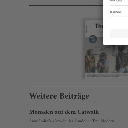
Weitere Beiträge
Monaden auf dem Catwalk
Anne Imhofs «Sex» in der Londoner Tate Modern