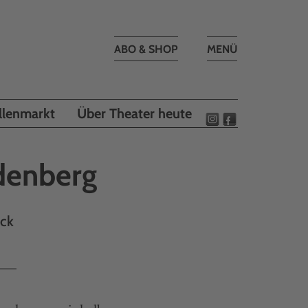
Toggle
ABO & SHOP
MENÜ
navigation
llenmarkt
Über Theater heute
denberg
ick