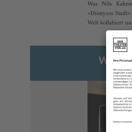
Was Nils Kahnw
«Dionysos Stadt» 
Welt kollabiert u
Weiter
Sie s