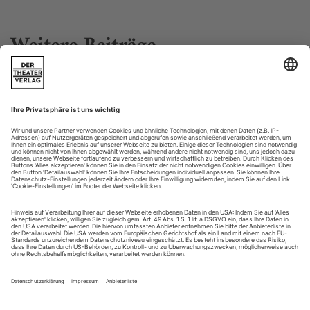
Weitere Beiträge
Nichts ist sicherer als der Tod
Marc Becker «Weltuntergänge»
Ein Aufreißer ist Andy nicht, wirkt dafür aber so naiv, dass
die Mädels Gefallen an ihm finden können.
Nadja allerdings, die am Tresen einer Bar sitzt, hat im
Moment ganz andere Sorgen und ist nicht bereit zur Balz. Da
war dieser Horrorfilm, den sie passagenweise nur mit
geschlossenen Augen überstanden hat. Jetzt kippt sie einen
Kurzen nach dem anderen. Warum sie...
Ächzende Kleinfamilien
Claudius Lünstedt «Zugluft»
Ungefähr fünfzehn dürfte der Knabe sein, der in Claudius