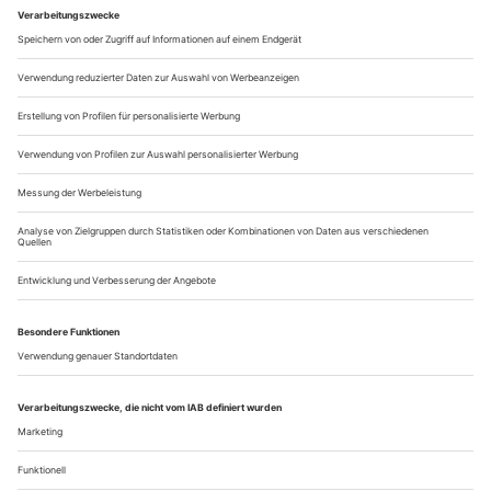
Lünstedts «Zugluft» so seine Probleme mit den lieben Eltern
hat. Er lebt in einer Familie, die als Beleg der These fungiert,
dass sich in deutschen Haushalten seit einiger Zeit ein
Erziehungsvakuum ausbreitet, in dem vor allem zunehmend
autoritätsresistente und gewaltbereite Jungen heranwachsen.
Der...
Mutwillige Sachunkenntnis
In Freiburg wird das Theater zu Tode gespart
Was ist wichtiger: Theater oder Tagesstätten? Das ist so
ungefähr die dämlichste Frage, die man Amélie Niermeyer
antun kann – einer Frau, die seit sieben Jahren Erfahrung
darin hat, Karriere und Kind unter einen Hut zu bringen.
Stellen wir sie trotzdem, diese dämliche, gefährliche Frage. Sie
hat die Noch- und bald Ex-Intendantin in ihren drei
Freiburger Spielzeiten...