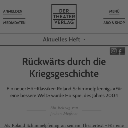
Toggle
Toggle
ANMELDEN
MENÜ
navigation
navigatio
MEDIADATEN
ABO & SHOP
Aktuelles Heft
Rückwärts durch die
Kriegsgeschichte
Ein neuer Hör-Klassiker: Roland Schimmelpfennigs «Für
eine bessere Welt» wurde Hörspiel des Jahres 2004
Ein Beitrag von
Jochen Meißner
Als Roland Schimmelpfennig an seinem Theatertext «Für eine