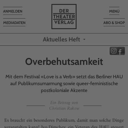
Toggle
Toggle
ANMELDEN
MENÜ
navigation
navigatio
MEDIADATEN
ABO & SHOP
Aktuelles Heft
Overbehutsamkeit
Mit dem Festival «Love is a Verb» setzt das Berliner HAU
auf Publikumsumarmung sowie queer-feministische
postkoloniale Akzente
Ein Beitrag von
Christian Rakow
Es braucht ein besonderes Publikum, damit man solche Dinge
veranstalten kann! Ivo Dimchev, ein Veteran des HAU, steuert