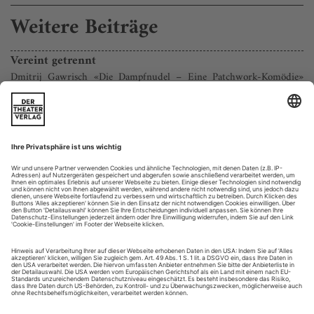
Weitere Beiträge
Vereint getrennt
Dmitrij Gawrisch «Die Dampfnudel – Eine Patchwork-Komödie»
(U) am Vidmar Bern
In der Saison 2022/23 war der Schriftsteller Dmitrij
Gawrisch Hausautor bei den Bühnen Bern. Damals hat er
Ibsens «Volksfeind» überschrieben: aus der Perspektive einer
antretenden Generation, die das toxische Erbe ihrer
Vorgänger übernehmen muss (s. TH 3/23). Tochter Petra,
gewöhnlich nicht so im Vordergrund, wurde zur modernsten
Figur des Dramas, übernahm...
Showroom 6/24
Aktuelle Ausstellungen
BERLIN, GROPIUS BAU