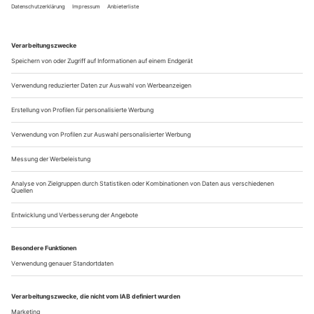
bis 14.7., Radical Playgrounds: From Competition to
Collaboration.
Internationale Künstler:innen verwandeln den Parkplatz
neben dem Gropius Bau in radikale Spielräume, auf denen
u.a. Florentina Holzinger, Tomás Saraceno und Céline Con-
dorelli einen elfwöchigen Kunstparcours unter dem Motto
«From Competition to Collaboration» gestalten. Die von...
Moskauer Machtzirkus
Viktor Jerofejew «Der Große Gopnik» (U) am Theater Freiburg
Stalin sitzt breitbeinig im Dampfbad. Unter seinem Handtuch
wuchert ein Penismonster hervor, träge wie eine
Würgeschlange. Ein groteskes Attribut der Tyrannenmacht.
Holger Kunkel trägt das Geni-Teil angemessen selbstgefällig
zur Schau, er verkörpert hier im Freiburger Großen Haus ja
auch den obszönsten Grobian, unter dem die Sowjetunion im