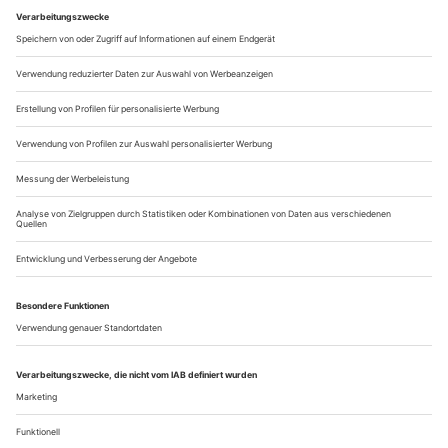
Einkommensquelle für seine Produzenten und gar nicht so
unwichtiger Faktor in der Inselökonomie. In der Masse der
West-End-Musicals und Erfolgstransfer-Stücke aus dem
subventionierten Sektor...
Mehr Snack als Mahlzeit
In Armin Petras’ dritter Stuttgarter Spielzeit ist die Euphorie
verflogen. Der Hausherr steuert mit Experimenten in der Spielstätte
«Nord» und starken Schauspielerinnen in der Regie von Stephan
Kimmig dagegen
Bis dass der Tod euch scheidet. Es ist jener Moment, der aus
Gemeinschaft Einsamkeit macht. Aus dem Zusammen­leben
ein Singledasein. Aus Eheleuten Verwitwete. Sechs Frauen, die
das erlebt haben, sitzen in Stuttgart auf rotgepolsterten
Stühlen, neben ihnen jeweils ein Schauspieler. Knapp über 50
ist die jüngste, fast 80 die älteste der Witwen.
Aus Interviews mit...