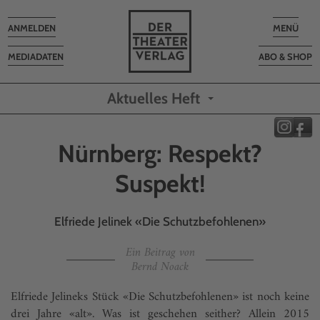
Toggle
Toggle
ANMELDEN
MENÜ
navigation
navigatio
MEDIADATEN
ABO & SHOP
Aktuelles Heft
Nürnberg: Respekt?
Suspekt!
Elfriede Jelinek «Die Schutzbefohlenen»
Ein Beitrag von
Bernd Noack
Elfriede Jelineks Stück «Die Schutzbefohlenen» ist noch keine
drei Jahre «alt». Was ist geschehen seither? Allein 2015