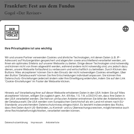
Frankfurt: Fest aus dem Fundus
Gogol «Der Revisor»
Garantiert anspielungsfrei, aktualitätsresistent und
gegenwartsabstinent ist diese Aufführung. Keine
Wirtschaftskrise, kein Dschihad und kein Flüchtling trübt die
grundschwarze Bühne. Das Spiel kreist, meist aufgeregt, um
sich selbst. Natürlich stellt man sich, als Kritiker zumal,
bedenklich die Frage, was das soll.
Der «Revisor» ist eine Entlarvungsgeschichte aus...
London: Welt aus Liebe und Wahnsinn
Im kommerziellen Londoner Westend-Star-Theater gibt es mit
Richard Greenbergs Brüderstudie «Dazzle» einen Lichtblick
Alle paar Jahre unkt es, Londons kommerzieller Theatersektor
sei in der Krise. Tatsächlich aber ist dieser merkwürdige
Mikrokosmos um Shaftesbury Avenue erstaunlich stabile