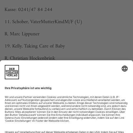
Kasse: 0241/47 84 244
11. Schober, VaterMutterKindM/F (U)
R. Marc Lippuner
19. Kelly, Taking Care of Baby
R. Christian Hockenbrink
20. nach Fallada, Kleiner Mann, was nun?
R. Thomas Oliver Niehaus
Aalen, Theater der Stadt
Kasse: 07361/522 600
6. Beckett, Das...