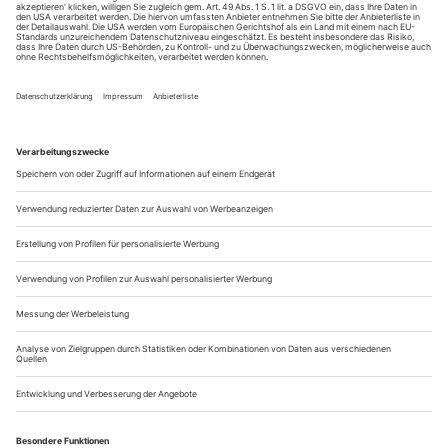
Der Plattenbeat
Nis-Momme Stockmann «Das blaue, blaue Meer»
Es ist zum an die Wand springen. Da hat man mal einen
vernünftigen Selbstmordgedanken, aber kein brauchbares
Hilfsmittel, um ihn umzusetzen. Der adoleszente Alkoholiker
Darko ist ein widerwillig Überlebender, der nur manchmal
und viel zu kurz die Courage zum Suizid hat, sonst aber gern
andere dazu ermutigt. Zum Beispiel Ulrike, die irgendwann
vom Hochhaus springt....
Wölfische Zeiten
Von schrumpfenden Städten und Menschen, die ihr Leben so leben,
als gehörte es ihnen nicht: Uraufführungen von Thomas Freyers «Im
Rücken die Stadt» und Dea Lohers «Diebe» in Berlin
Dea-Loher-Rezipienten lassen sich pauschal in zwei Gruppen
teilen. Die einen, nennen wir sie Realisten, finden nach der
Lektüre oder dem Besuch ihrer Stücke: So ist das Leben.