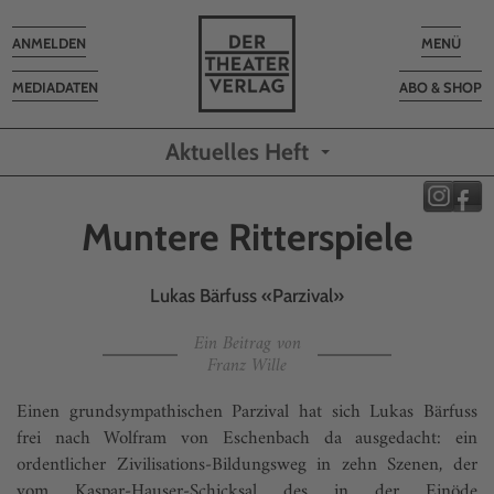
Toggle
Toggle
ANMELDEN
MENÜ
navigation
navigatio
MEDIADATEN
ABO & SHOP
Aktuelles Heft
Muntere Ritterspiele
Lukas Bärfuss «Parzival»
Ein Beitrag von
Franz Wille
Einen grundsympathischen Parzival hat sich Lukas Bärfuss
frei nach Wolfram von Eschenbach da ausgedacht: ein
ordentlicher Zivilisa­tions-Bildungsweg in zehn Szenen, der
vom Kaspar-Hauser-Schicksal des in der Einöde