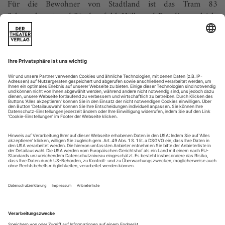
Für die Bewohner von Stadtland ist das Tram 83
Sehnsuchtsort und Sündenpfuhl, Hölle und Paradies zugleich.
In dem Nachtclub kommen Gauner und Prostituierte,
Minenarbeiter und Studenten, einheimische Warlords und
ausländische Geschäftsleute zusammen. Sie werden vom Beat
wilder Jazzbands in Stimmung gebracht und von missmutigen
Kellnerinnen bedient, sie vögeln auf den Unisex-Toiletten
und...
Vorschau - Impressum (11/2018)
Pläne der Redaktion
packt wieder an: Vier Jahre nach seinem
Johan Simons
Abschied von den Münchner Kammerspielen übernimmt der
72-Jährige das traditionsreiche, aber zuletzt wenig glückliche
Schauspiel Bochum.
Aufgeschoben ist nicht aufgehoben: Der schon für dieses Heft
geplante Aufsatz über Theater­architektur als gebaute