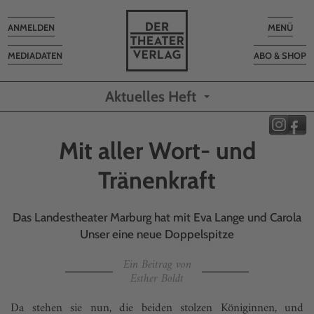
Toggle
Toggle
ANMELDEN
MENÜ
navigation
navigatio
MEDIADATEN
ABO & SHOP
Aktuelles Heft
Mit aller Wort- und
Tränenkraft
Das Landestheater Marburg hat mit Eva Lange und Carola
Unser eine neue Doppel­spitze
Ein Beitrag von
Esther Boldt
Da stehen sie nun, die beiden stolzen Königinnen, und