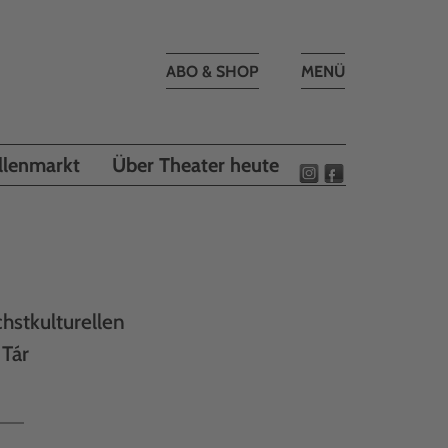
Toggle
ABO & SHOP
MENÜ
navigation
llenmarkt
Über Theater heute
hstkulturellen
 Tár