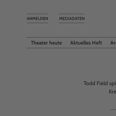
Toggle
ANMELDEN
MEDIADATEN
navigation
Theater heute
Aktuelles Heft
Ar
Todd Field sp
Kre