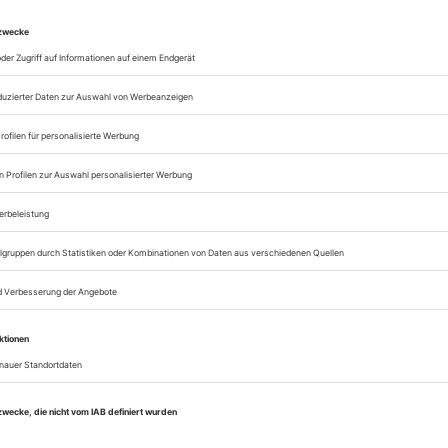
Lesegenuss auf allen
Zugang zum Onlinea
Theater heute
Sie können alle Vorteile
sofort nutzen
Digital-Abo testen
eichnis