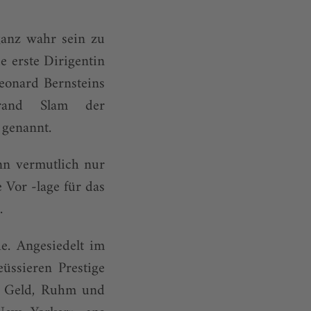
ganz wahr sein zu
e erste Dirigentin
eonard Bernsteins
rand Slam der
genannt.
ann vermutlich nur
 Vor -lage für das
.
he. Angesiedelt im
üssieren Prestige
s, Geld, Ruhm und