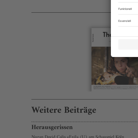
Weitere Beiträge
Herausgerissen
Nuran David Calis «Exil» (U) am Schauspiel Köln