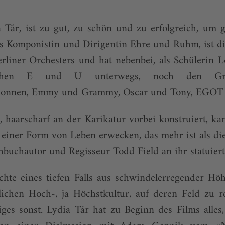
a Tár, ist zu gut, zu schön und zu erfolgreich, um 
ls Komponistin und Dirigentin Ehre und Ruhm, ist di
rliner Orchesters und hat nebenbei, als Schülerin L
schen E und U unterwegs, noch den G
wonnen, Emmy und Grammy, Oscar und Tony, EGOT 
, haarscharf an der Karikatur vorbei konstruiert, k
 einer Form von Leben erwecken, das mehr ist als die
buchautor und Regisseur Todd Field an ihr statuiert
chte eines tiefen Falls aus schwindelerregender Hö
lichen Hoch-, ja Höchstkultur, auf deren Feld zu re
iges sonst. Lydia Tár hat zu Beginn des Films alle