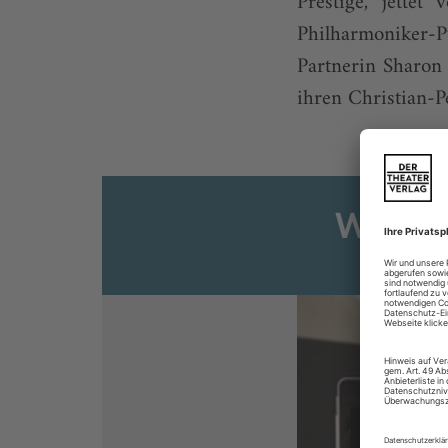
Prestige, jett
Philharmoniker-P
Partnerin Sharon
ihren Christian-P
Weiter
Sie s