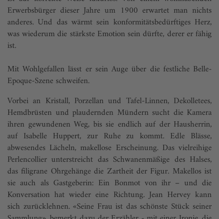
Erwerbsbürger dieser Jahre um 1900 erwartet man nichts
anderes. Und das wärmt sein konformitätsbedürftiges Herz,
was wiederum die stärkste Emotion sein dürfte, derer er fähig
ist.
Mit Wohlgefallen lässt er sein Auge über die festliche Belle-
Epoque-Szene schweifen.
Vorbei an Kristall, Porzellan und Tafel-Linnen, Dekolletees,
Hemdbrüsten und plaudernden Mündern sucht die Kamera
ihren gewundenen Weg, bis sie endlich auf der Hausherrin,
auf Isabelle Huppert, zur Ruhe zu kommt. Edle Blässe,
abwesendes Lächeln, makellose Erscheinung. Das vielreihige
Perlencollier unterstreicht das Schwanenmäßige des Halses,
das filigrane Ohrgehänge die Zartheit der Figur. Makellos ist
sie auch als Gastgeberin: Ein Bonmot von ihr – und die
Konversation hat wieder eine Richtung. Jean Hervey kann
sich zurücklehnen. «Seine Frau ist das schönste Stück seiner
Sammlung», bemerkt dazu der Erzähler - mit einer Ironie, die