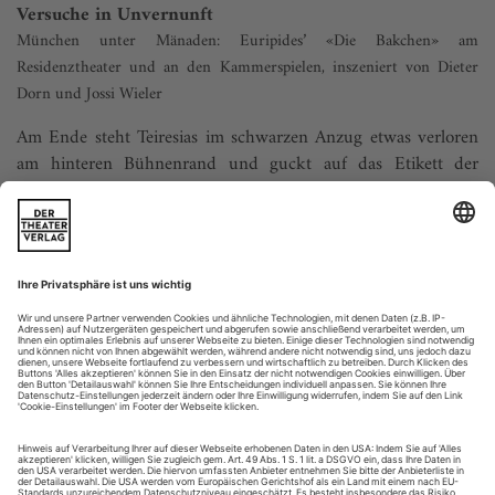
Versuche in Unvernunft
München unter Mänaden: Euripides’ «Die Bakchen» am
Residenztheater und an den Kammerspielen, inszeniert von Dieter
Dorn und Jossi Wieler
Am Ende steht Teiresias im schwarzen Anzug etwas verloren
am hinteren Bühnenrand und guckt auf das Etikett der
Rotweinflasche in seiner Hand. Welcher Jahrgang ist das bloß?
Pentheus ist zerrissen, Mutter Agaue und Papa Kadmos ins
Barbaren-Exil vertrieben, das schöne Theben zerstört, und
Dionysos hat den aufgeklärten Hellenen mal wieder gezeigt,
wo der Hammer hängt....
Spielplatz der Untoten
Thirza Bruncken beerdigt furios eine Ausgrabung: Arnolt Bronnens
«Geburt der Jugend» in Bremen
Die Pubertät als Zeit der naturwüchsigen Rebellion ist
hierzulande seit längerem eine aussterbende Lebensphase.