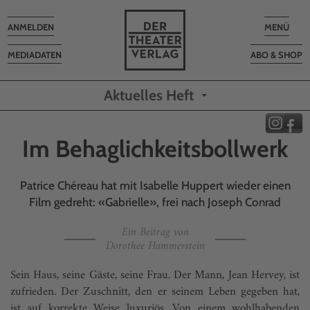
Toggle
Toggle
ANMELDEN
MENÜ
navigation
navigatio
MEDIADATEN
ABO & SHOP
Aktuelles Heft
Im Behaglichkeitsbollwerk
Patrice Chéreau hat mit Isabelle Huppert wieder einen
Film gedreht: «Gabrielle», frei nach Joseph Conrad
Ein Beitrag von
Dorothee Hammerstein
Sein Haus, seine Gäste, seine Frau. Der Mann, Jean Hervey, ist
zufrieden. Der Zuschnitt, den er seinem Leben gegeben hat,
ist auf korrekte Weise luxuriös. Von einem wohlhabenden