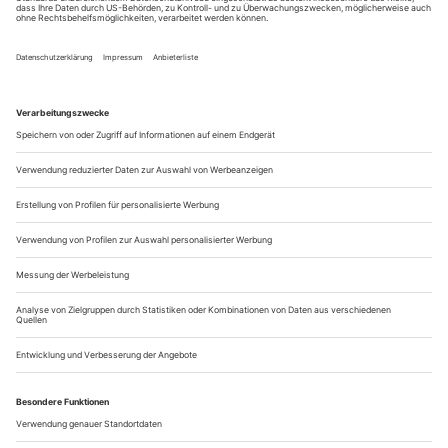
Sage und schreibe 70 Prozent aller deutschen Jugendlichen
wollen ihre Kinder haargenau so erziehen, wie sie selbst groß
geworden sind, fand die 14. Shell-Jugendstudie 2002 heraus.
Die Revolte ist, wenn sie überhaupt stattfindet, auf die
Fußballplätze...
Naivität ist Dummheit – und ein Selbstwiderspruch
Ihre Urteile sind naturgemäß unfehlbar und gerecht, glühen vor
Sachkenntnis und Leidenschaft, bersten vor Witz und Scharfsinn.
Aber welche Maßstäbe, Voraussetzungen und Vorlieben bestimmen
die Theaterkritik, nicht nur in dieser Zeitschrift? – Fragen wir am
besten die schreibenden Zuschauer selbst: Positionen der Kritik, eine
neue Serie. Es beginnt der Mitbegründer von «Theater heute», der
Unerreichte: Henning Rischbieter
Das Thema im sich erinnernden Kopfe hin und her wendend,
ist mir schließlich eingefallen, dass ich mit einem meiner
Irrtümer anfangen sollte. 1973 inszenierte Klaus Michael
Grüber am (mitbestimmten) Schauspiel Frankfurt Brechts