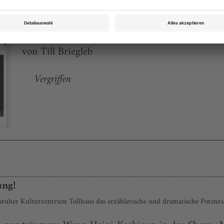
Theater heute November 2016
Rubrik: Chronik, Seite 56
von Till Briegleb
Vergriffen
ung!
lsruher Kulturzentrum Tollhaus das erzählerische und dramatische Potenzia