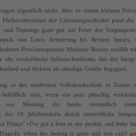
ngen eigentlich nicht. Aber in einem kleinen Priv
 Ehebrecherinnen der Literaturgeschichte passt die
z- und Popsongs ganz gut zur Feier des Vergangene
usik von Louis Armstrong bis Britney Spears, 
lauberts Provinzsuperstar Madame Bovary erzählt wir
s alte verderbliche Sehnsuchtsthema, das der bürg
baelard und Heloise als ständige Gefahr begegnet.
g es der modernen Volkshochschule in Zeiten 
 behilflich sein, wenn ein paar plüschig verkleid
rn aus Messing die heute vermutlich zieml
e des 19. Jahrhunderts durch unsterbliche Songz
twa Prince’ «I’ve got a lion in my pocket, and baby he
ragedy, when the feeling is gone and you can’t go 