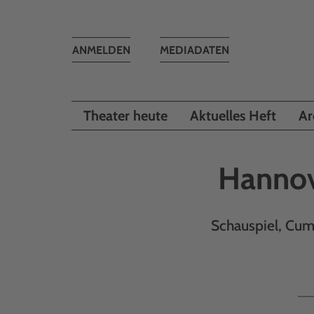
Toggle
ANMELDEN
MEDIADATEN
navigation
Theater heute
Aktuelles Heft
Ar
Hannov
Schauspiel, Cum