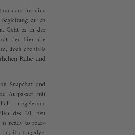
atmuseum für eine
 Begleitung durch
n. Geht es in der
mit der hier die
d, doch ebenfalls
erlichen Ruhe und
von Snapchat und
ete Aufpasser mit
ich ungelesene
eilen des 20. neu
 is ready to roar»
on, it’s tragedy».