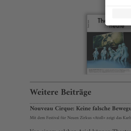
Weitere Beiträge
Nouveau Cirque: Keine falsche Beweg
Mit dem Festival für Neuen Zirkus «Atoll» zeigt das Kar