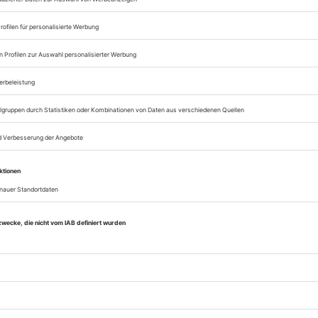
Zugang zum Onlinea
Theater heute
Sie können alle Vorteile
sofort nutzen
Digital-Abo testen
eichnis