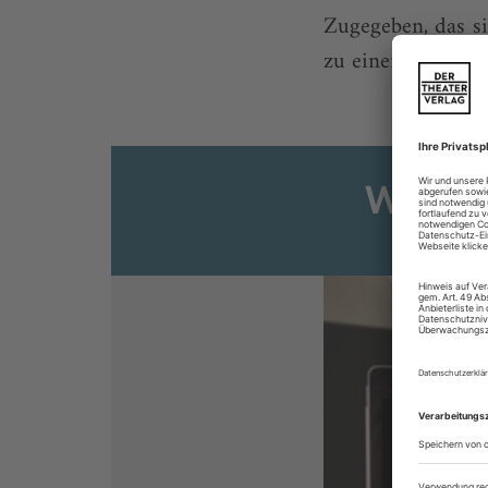
Zugegeben, das si
zu einem reifen T
Weiter
Sie s