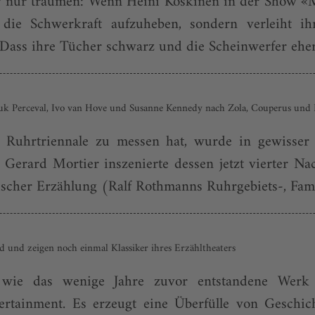
r nur träumen: Wenn Heini Koskinen in der Show «M
 die Schwerkraft aufzuheben, sondern verleiht ih
ss ihre Tücher schwarz und die Scheinwerfer eher s
Luk Perceval, Ivo van Hove und Susanne Kennedy nach Zola, Couperus und 
Ruhrtriennale zu messen hat, wurde in gewisser 
erard Mortier inszenierte dessen jetzt vierter Nac
rischer Erzählung (Ralf Rothmanns Ruhrgebiets-, Fami
und zeigen noch einmal Klassiker ihres Erzähltheaters
wie das wenige Jahre zuvor entstandene Werk 
rtainment. Es erzeugt eine Überfülle von Geschich