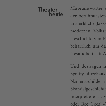
Museumswärter si
der berühmtesten
unsterbliche Jaz
modernen Volksm
Geschichte von F
beharrlich um da
Gesundheit seit A
Und deswegen ma
Spotify durchaus
Namensschilde
Skandalgeschicht
interpretieren, e
oder Bee Gees’ «T