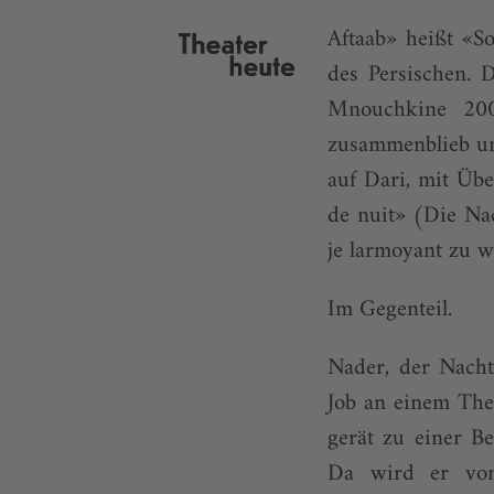
Aftaab» heißt «S
des Persischen. 
Mnouchkine 200
zusammenblieb un
auf Dari, mit Übe
de nuit» (Die Nac
je larmoyant zu w
Im Gegenteil.
Nader, der Nach
Job an einem The
gerät zu einer B
Da wird er von