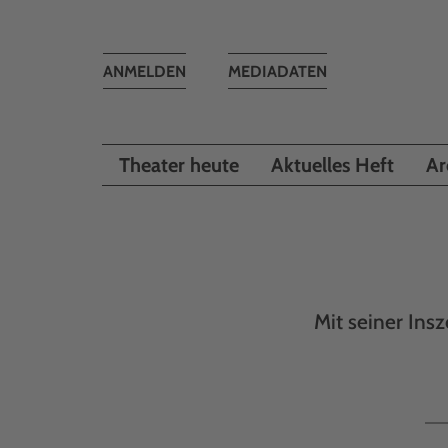
Toggle
ANMELDEN
MEDIADATEN
navigation
Theater heute
Aktuelles Heft
Ar
Mit seiner Ins