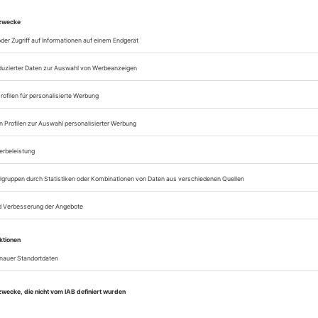
Zugang zur Theater
zum ePaper
Lesegenuss auf allen
Zugang zum Onlinea
Theater heute
Sie können alle Vorteile
sofort nutzen
Digital-Abo testen