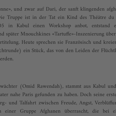
onne», und zwar auf Dari, der sanft klingenden afgh
Die Truppe ist in der Tat ein Kind des Théâtre du S
5 in Kabul einen Workshop anbot, entstand e
d später Mnouchkines «Tartuffe»-Inszenierung übern
rtitelung. Heute sprechen sie Französisch und krei
htrunde) ein Stück, das von den Leiden der Flüchtl
erden.
twächter (Omid Rawendah), stammt aus Kabul und f
ater nahe Paris gefunden zu haben. Doch seine erst
erg- und Talfahrt zwischen Freude, Angst, Verblüffu
 einer Gruppe Afghanen überrascht, die bei ei