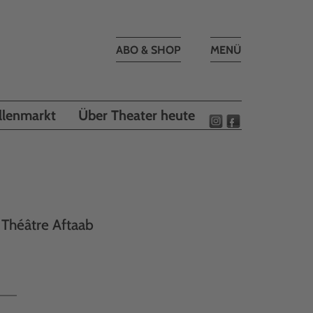
Toggle
ABO & SHOP
MENÜ
navigation
llenmarkt
Über Theater heute
 Théâtre Aftaab