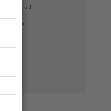
-heute-App und
 Endgeräten
rchiv von
 des Abos