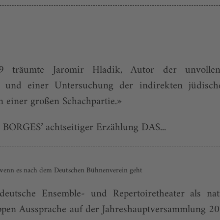
träumte Jaromir Hladik, Autor der un­volle
iner Untersuchung der indirekten jüdischen
 einer großen Schachpartie.»
S BORGES’ achtseitiger Erzählung DAS...
wenn es nach dem Deutschen Bühnenverein geht
eutsche Ensemble- und Repertoiretheater als nati
nappen Aussprache auf der Jahreshauptversammlung 2