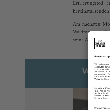
Erfrierungstod 
hereinstürzenden
Am nächsten Mor
Waldrand, ein Th
seine Arbeitgeber
Weiter
Sie s