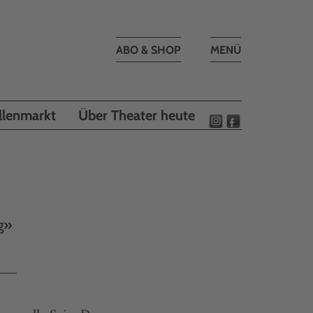
Toggle
ABO & SHOP
MENÜ
navigation
llenmarkt
Über Theater heute
g»