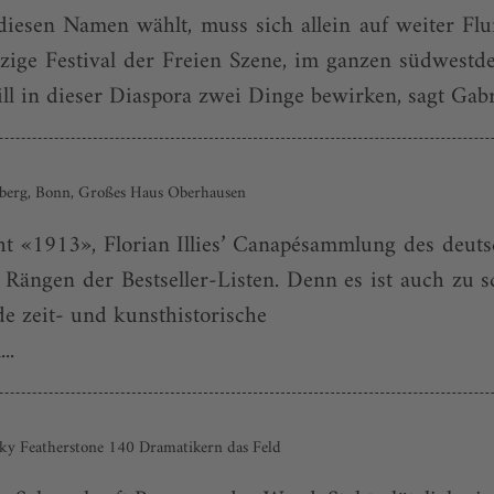
diesen Namen wählt, muss sich allein auf weiter Fl
nzige Festival der Freien Szene, im ganzen südwest
ll in dieser Diaspora zwei Dinge bewirken, sagt Gabri
sberg, Bonn, Großes Haus Oberhausen
ht «1913», Florian Illies’ Canapésammlung des deut
 Rängen der Bestseller-Listen. Denn es ist auch zu s
de zeit- und kunsthistorische
..
ky Featherstone 140 Dramatikern das Feld