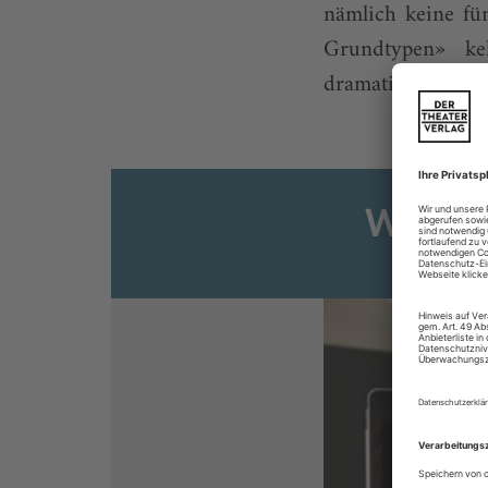
nämlich keine fün
Grundtypen» ke
dramatischer ...
Weiter
Sie s