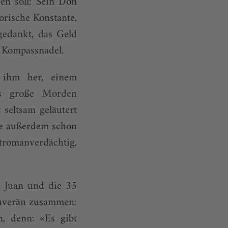
en soll: Sein Don
orische Konstante,
gedankt, das Geld
n Kompassnadel.
 ihm her, einem
as große Morden
 seltsam geläutert
die außerdem schon
rztromanverdächtig,
n Juan und die 35
ouverän zusammen:
n, denn: «Es gibt