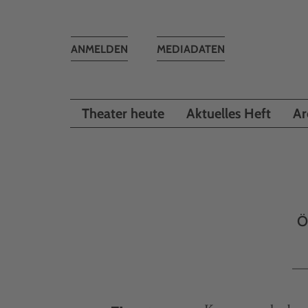
Toggle
ANMELDEN
MEDIADATEN
navigation
Theater heute
Aktuelles Heft
Ar
Ö