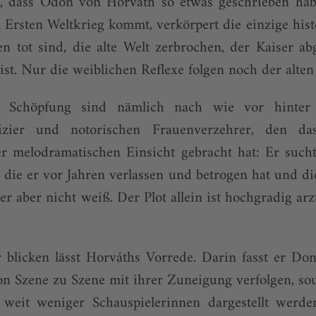
 dass Ödön von Horváth so etwas geschrieben hab
 Ersten Weltkrieg kommt, verkörpert die einzige hist
n tot sind, die alte Welt zerbrochen, der Kaiser ab
ist. Nur die weiblichen Reflexe folgen noch der alte
 Schöpfung sind nämlich nach wie vor hinter
fizier und notorischen Frauenverzehrer, den d
er melodramatischen Einsicht gebracht hat: Er sucht
, die er vor Jahren verlassen und betrogen hat und 
s er aber nicht weiß. Der Plot allein ist hochgradig a
r blicken lässt Horváths Vorrede. Darin fasst er Do
von Szene zu Szene mit ihrer Zuneigung verfolgen, s
weit weniger Schauspielerinnen dargestellt werde