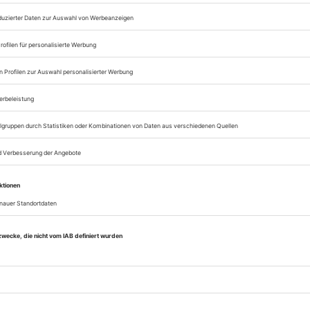
Lesegenuss auf allen
Zugang zum Onlinea
Theater heute
Sie können alle Vorteile
sofort nutzen
Digital-Abo testen
eichnis