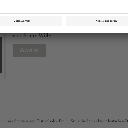
Theater heute Dezember 2013
Rubrik: Chronik Berlin, Seite 54
von Franz Wille
Bestellen
en eines der wenigen Festivals der Freien Szene in der südwestdeutschen D