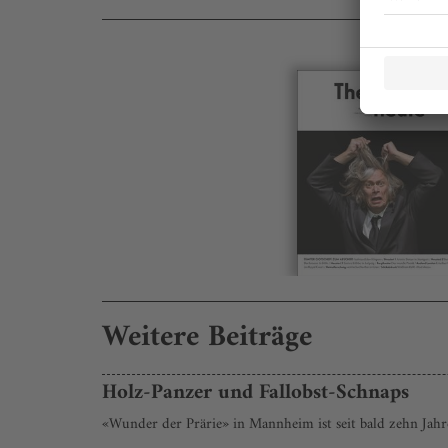
Weitere Beiträge
Holz-Panzer und Fallobst-Schnaps
«Wunder der Prärie» in Mannheim ist seit bald zehn Jahr